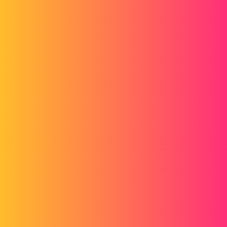
ludomai
2
Septembre 4, 2017, 12:28
Bonjour,
Je travaille dessus et je n'ai aucun problème majeur. Quelques
plantages mais ça c'est présent sur toutes les versions.
3 « J'aime »
dimitricuenotdelattre
3
Septembre 4, 2017, 12:43
Bonjour,
Du coup je pose la question à ludo.mai, quelles sont les nouveautés ?