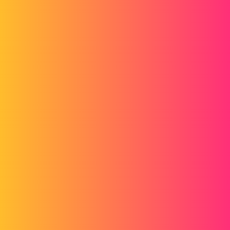
Forum myCAD
Solidworks SP 2017 / 4.1
3D Design
Volume Model
solidworks
a_leblanc
1
Septembre 4, 2017, 10:31
Bonjour,
je voudrais juste savoir si quelqu'un utilise la version 2017 SP 4.1 de
SW et si il n'y a pas de soucis particulier avec cette version.
Actuellement je suis sous la version 2016 SP 5, j'ai aucun soucis
avec celle-ci mais je pense bientôt évoluer sur la 2017.
Merci d'avance.
Alex