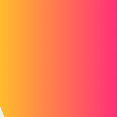
Dimitri
4 « J'aime »
ludomai
4
Septembre 4, 2017, 12:53
Bonjour Dimitri,
Par rapport à la 2017 SP3, ils ont résolu pas mal de bugs dont on
trouve la liste complète sur le site du support
Par rapport à la 2016, aucune idée. J'étais sur Catia ces 5 dernières
années. Mais ils ont surement fait plein de bonnes choses :)
3 « J'aime »