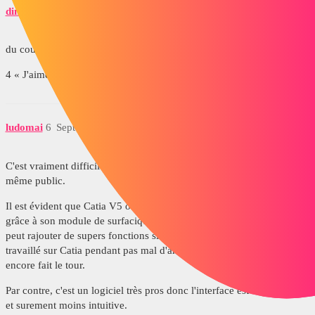
dimitricuenotdelattre
5
Septembre 4, 2017, 12:55
du coup ton ressenti par rapport à Catia ?
4 « J'aime »
ludomai
6
Septembre 4, 2017, 1:26
C'est vraiment difficile de comparer les deux car ils ne visent pas le
même public.
Il est évident que Catia V5 offre plus de possibilités que Solidworks
grâce à son module de surfacique très complet de base et auquel on
peut rajouter de supers fonctions si on a du budget. Après avoir
travaillé sur Catia pendant pas mal d'années, je sais que je n'en ai pas
encore fait le tour.
Par contre, c'est un logiciel très pros donc l'interface est moins belle
et surement moins intuitive.