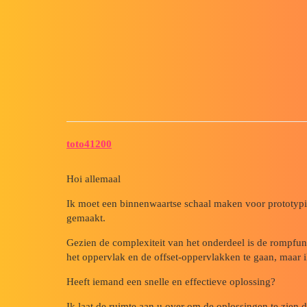
Forum myCAD
Van een dode vaste stof een sc
3D Design
Volume Model
solidworks
toto41200
Hoi allemaal
Ik moet een binnenwaartse schaal maken voor prototypin
gemaakt.
Gezien de complexiteit van het onderdeel is de rompfu
het oppervlak en de offset-oppervlakken te gaan, maar ik
Heeft iemand een snelle en effectieve oplossing?
Ik laat de ruimte aan u over om de oplossingen te zien d