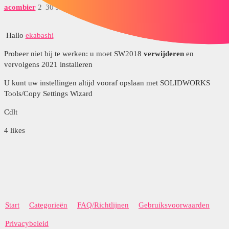
acombier
2
30 september 2021 om 09:10
Hallo
ekabashi
Probeer niet bij te werken: u moet SW2018
verwijderen
en
vervolgens 2021 installeren
U kunt uw instellingen altijd vooraf opslaan met SOLIDWORKS
Tools/Copy Settings Wizard
Cdlt
4 likes
Start
Categorieën
FAQ/Richtlijnen
Gebruiksvoorwaarden
Privacybeleid