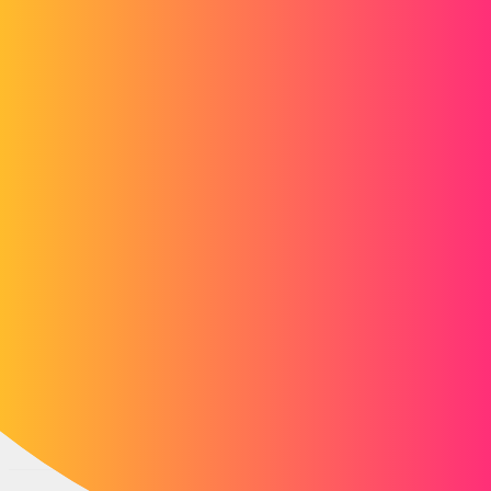
Forum myCAD
Upgrade solidworks 2018 versus 2021
Out of category
solidworks
ekabashi
1
30 september 2021 om 08:02
Hallo
Momenteel gebruik ik SolidWorks 2018 en ik wil de update
uitvoeren en overstappen naar de 2021-versie, heeft u
documenten hoe ik dit moet doen?
Zullen de aangepaste instellingen veranderen?
Bij voorbaat dank.