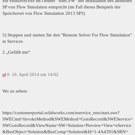
zur efdsolver.exe im Ordner "\binCFW" der Installation des aktuellen
SP von Flow Simulation entspricht (im Fall dieses Beispiels der
Speicherort von Flow Simulation 2013 SP3)
5) Stoppen und starten Sie den "Remote Solver For Flow Simulation"
in Services
2 „Gefällt mir“
pl
6
10. April 2014 um 14:02
Wo zu sehen:
https://customerportal.solidworks.com/eservice_enu/start.swe?
SWECmd=InvokeMethod&SWEMethod=GotoRecord&SWEService=
SWGotoRecord&ViewName=SW+Solution+Preview+View+eService
&BusObject=Solution&BusComp=Solution&Id=1-4A4391&SRN=