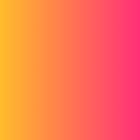
Wenn wir eine Berechnung starten, haben wir die Möglichkeit,
Computer hinzuzufügen. So weit so gut. Wenn wir im Netzwerk
surfen, finden wir die verschiedenen Computer. So weit, so gut
auch.
Das Problem tritt auf, wenn Sie versuchen, eine Verbindung
herzustellen, wird die folgende Meldung angezeigt:
"Der Solver kann auf dem angezeigten Computer nicht gefunden
werden."Bitte überprüfen Sie die installierte Version von Flow
Simulation 2014."
Danke für Ihre Hilfe.
Schönen Tag
1 „Gefällt mir“