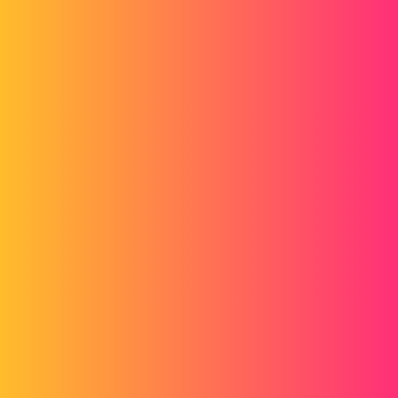
bart
2
10. April 2014 um 13:44
Ist auf der anderen Workstation Flowsimulation installiert? Mit einer
aktiven Lizenz?
mac84
3
10. April 2014 um 13:46
Ja, natürlich haben wir alle eine Lizenz für unsere Position
1 „Gefällt mir“
bart
4
10. April 2014 um 13:55
Ist Ihr Problem gelöst?