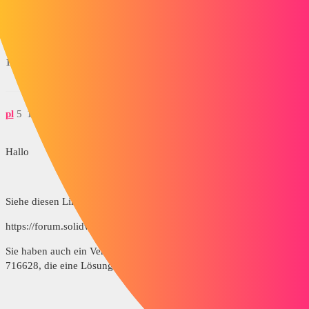
Wie haben Sie das gemacht?
1 „Gefällt mir“
pl
5
10. April 2014 um 14:00
Hallo
Siehe diesen Link:
https://forum.solidworks.com/thread/71479
Sie haben auch ein Verbindungsproblem und sprechen über die SPR-
716628, die eine Lösung bietet: