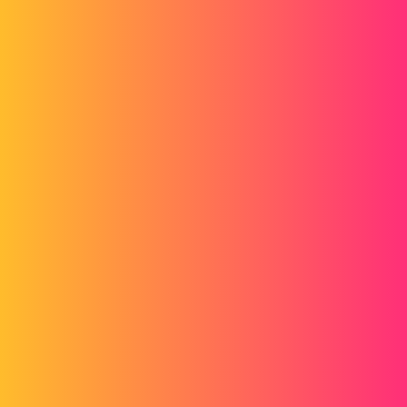
Forum myCAD
Verwenden Sie mehrere Computer für die
Berechnung der Strömungssimulation
Simulation
Generality
solidworks
mac84
1
10. April 2014 um 13:40
Hallo
Wir sind eine Projektgruppe, die es sich zum Ziel gesetzt hat, die
Leistung mehrerer Computer zu bündeln, um eine Studie zur
FlowSimulation zu berechnen.