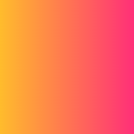
Forum myCAD
Affichage des textures ne se fait pas
Out of category
solidworks
lucbirus
1
Avril 16, 2017, 6:52
Bonjour à vous.
Je suis en train de bosser sur la fabrication d'un hangar en structure
IPN qui sera relié à ma maison.
Quand l'ai pris les côtés sur place de la maison, j'ai créé un
assemblage, car j'avais plusieurs choses à placer comme terrasse,
cuves, etc.. J'ai mis quelques couleurs, pour que je me repère mieux.
J'ai commencé à créer ma structure mécano-vissée à l'aide de
diffirents assemblages, jusque là pas de socui.