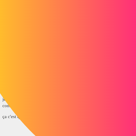
Par contre les couleurs disparaissent dans l'assemblge de la
maison (il est tout gris quand il n'est pas "édité")
quelqu'un sait pourquoi ?
Merci pour votre coup de main.
Lucbirus
lucbirus
2
Avril 16, 2017, 8:01
je vais rajouter des images pour que cela soit plus simple à
comprendre.
ça c'est quand 'jédite pas l'assemblage "maison"