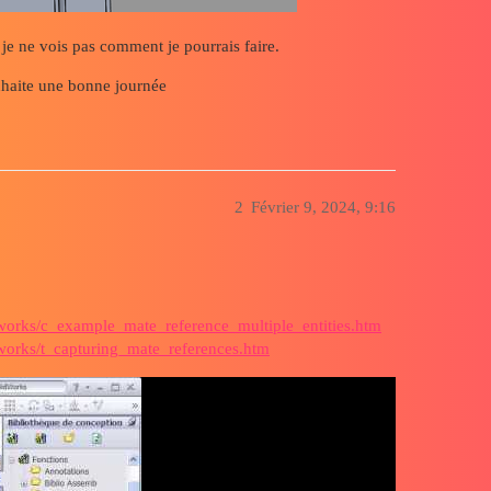
 je ne vois pas comment je pourrais faire.
uhaite une bonne journée
2
Février 9, 2024, 9:16
dworks/c_example_mate_reference_multiple_entities.htm
dworks/t_capturing_mate_references.htm