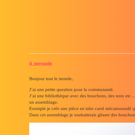
Forum myCAD
Ajout bouchon ou noix automa
3D Design
Library
solidworks
d_morgado
Bonjour tout le monde,
J’ai une petite question pour la communauté.
J’ai une bibliothèque avec des bouchons, des noix etc…
un assemblage.
Exemple je crée une pièce en tube carré mécanosoudé q
Dans cet assemblage je souhaiterais glisser des bouchon