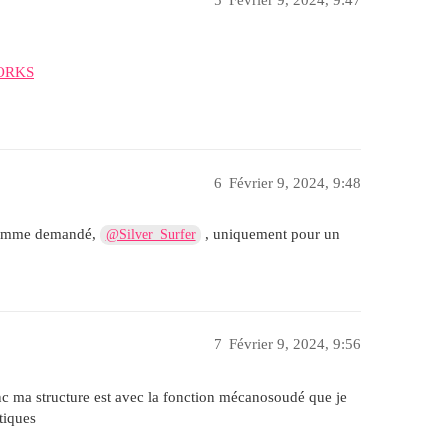
5
Février 9, 2024, 9:47
WORKS
6
Février 9, 2024, 9:48
 comme demandé,
, uniquement pour un
@Silver_Surfer
7
Février 9, 2024, 9:56
c ma structure est avec la fonction mécanosoudé que je
tiques