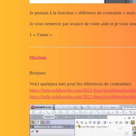
Je pensais à la fonction « référence de contrainte » mais
Je vous remercie par avance de votre aide et je vous so
1 « J'aime »
Maclane
Bonjour;
Voici quelques tuto pour les réferences de contraintes:
https://help.solidworks.com/2021/french/solidworks/sl
https://help.solidworks.com/2021/french/solidworks/sl