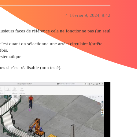
4
Février 9, 2024, 9:42
usieurs faces de référence cela ne fonctionne pas (un seul
’est quant on sélectionne une arrête circulaire l(arrête
fois.
systématique.
s si c’est réalisable (non testé).