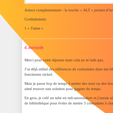
Astuce complementaire : la touche « ALT » permet d’in
Cordialement.
1 « J'aime »
d_morgado
Merci pour votre réponse mais cela ne m’aide pas.
J’ai déjà utilisé des références de contraintes dans ma b
fonctionne nickel.
Mais je passe bcp de temps à mettre des noix ou des bo
aimé trouver une solution pour gagner du temps.
En gros, je créé un tube en mécanosoudure et j’aurais
de bibliothèque pour éviter de mettre 3 contraintes à c