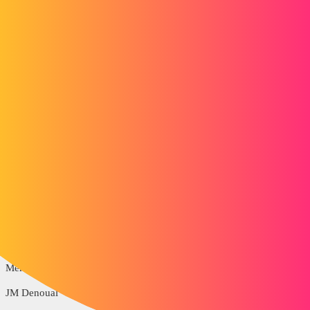
Forum myCAD
Ajouter visserie dans toolbox
3D Design
Library
solidworks
gunther_1
1
Mai 21, 2019, 11:15
Bonjour,
Suite au téléchargement de visserie Wurth sur Part Community en
version SolidWorks 2006, j'aimerai pouvoir les utiliser via en dossier
dans la toolbox.
Pouvez vous m'indiquer la procédure à suivre
Merci d'avance
JM Denoual