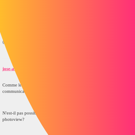
Cepandant avec des réglages d'éclairage et peut être aussi des
réglages d'opacité directement sur les pièces en verre il sera peut être
possible d'améliorer le rendu.
@+
jose-accessa
4
Juillet 30, 2013, 9:34
Comme le dit Yves, c'est plutot compliquer de combiner rendu de
communication avec rendu réaliste.
N'est-il pas possible d'inserer des images crées à partir de
photoview?