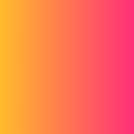
Forum myCAD
Améliorer le rendu graphique d'une pièce
en verre dans SWcomposer?
Technical Communication
Technical Documentation
solidworks
mac84
1
Juillet 30, 2013, 8:23
Bonjour,
J'ai un projet sur SolidWorks Composer ou mon modèle possède
beaucoup de pièce en verre. Je n'arrive pas à obtenir un rendu
propre. les pièces en verre sont très transparentes et le rendu n'est pas
génial :(