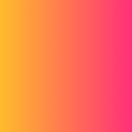
Merci pour votre aide
Romain
system
2
Juillet 30, 2013, 8:32
Bonjour,
C'est vrai que SWComposer n'est pas un logiciel de rendu réaliste et
qu'il doit être difficile d'obtenir un excellent résultat sur des textures
en verre.
Peut être qu'en modifiant votre éclairage, les sources, leurs
emplacements, le résultat obtenu serait meilleur.
A tester...