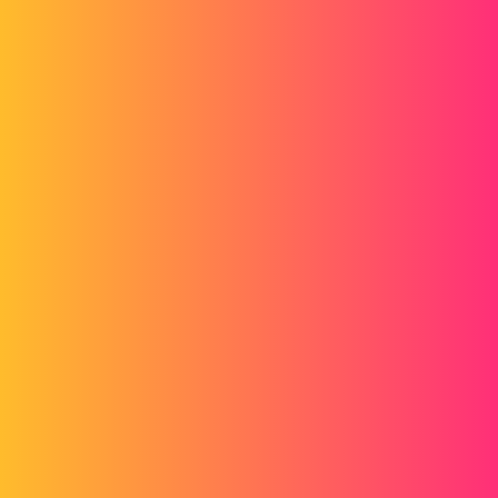
Yves
2 « J'aime »
coyote
3
Juillet 30, 2013, 9:33
Bonjour,
Entièrement d'accord avec Yves, il ne faut pas se tromper de logiciel,
SolidWorks Composer est un outils facilitant la communication
technique avec des vidéos et/ou des images expliquant de manière
simple et claire des choses très technique pour un public le plus large
possible.
Il y a certes de nombreuses fonction de rendu dans composer mais
pour faire une image photo réaliste il vaut mieux utiliser Photoview
360 dans SolidWorks ou autre.