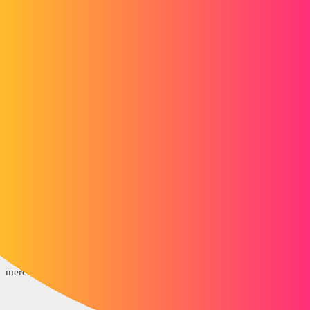
Forum myCAD
Assemblage Catia
3D Design
Assembly
catia
hajarbadri
1
Juin 5, 2019, 7:11
Bonjour;
je veux réaliser un assemblage sous CATIA, je veux pas passer par la
réalisation des contraintes donc j'ai tout les matrices de positiion de
chaque élements;
mon probléme je sais pas ou je dois écrire les matrices de chaque
équipements
merci d'avance