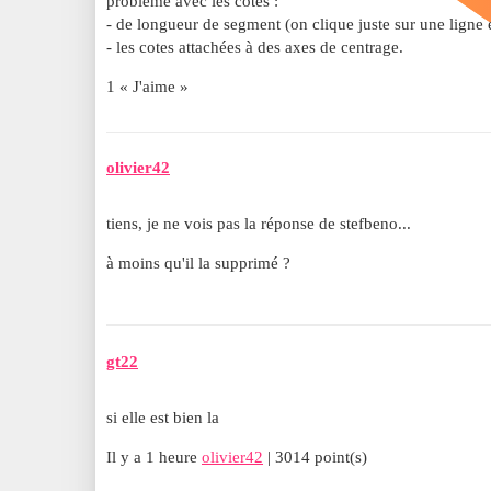
problème avec les cotes :
- de longueur de segment (on clique juste sur une ligne e
- les cotes attachées à des axes de centrage.
1 « J'aime »
olivier42
tiens, je ne vois pas la réponse de stefbeno...
à moins qu'il la supprimé ?
gt22
si elle est bien la
Il y a 1 heure
olivier42
| 3014 point(s)