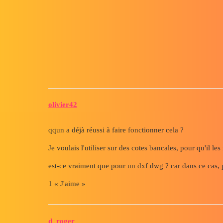
Forum myCAD
Attacher les cotes
Out of category
solidworks
olivier42
qqun a déjà réussi à faire fonctionner cela ?
Je voulais l'utiliser sur des cotes bancales, pour qu'il le
est-ce vraiment que pour un dxf dwg ? car dans ce cas, 
1 « J'aime »
d_roger