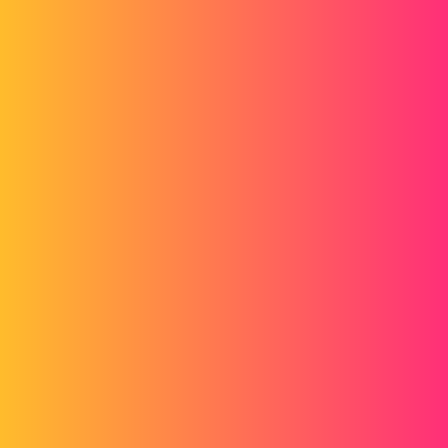
Forum myCAD
Besoin conseils sur choix moteurs,
réducteurs et vérins
3D Design
Volume Model
solidworks
be69
1
Janvier 1, 2016, 7:19
Salut
Bonne année 2016 à tous.
Après plusieurs années dans le transport, je vais intégrer un poste de
dessinateur mécanique.
Je reprends mes cours de BTS.
Je m’interroge sur l'état de l'art actuel.
Quelques questions