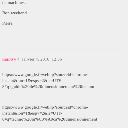
de machines.
Bon weekend
Pierre
martvy
4
Janvier 4, 2016, 12:36
https://www.google.fr/webhp?sourceid=chrome-
instant&ion=1&espv=2&ie=UTF-
8#q=guide%20de%20dimensionnement%20techno
https://www.google.fr/webhp?sourceid=chrome-
instant&ion=1&espv=2&ie=UTF-
8#q=techno%20m%C3%A9ca%20dimensionnement