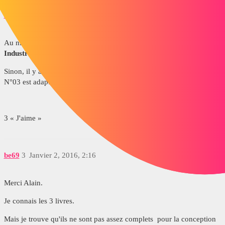
Aliende
2
Janvier 2, 2016, 10:15
Au niveau des livres, il y a le
Guide des sciences et Technologie
Industrielle
qui détaille mieux certains cours que le Chevalier.
Sinon, il y a les
Précis de Construction Mécanique
dont le tome
N°03 est adapté au dimensionnement.
3 « J'aime »
be69
3
Janvier 2, 2016, 2:16
Merci Alain.
Je connais les 3 livres.
Mais je trouve qu'ils ne sont pas assez complets pour la conception