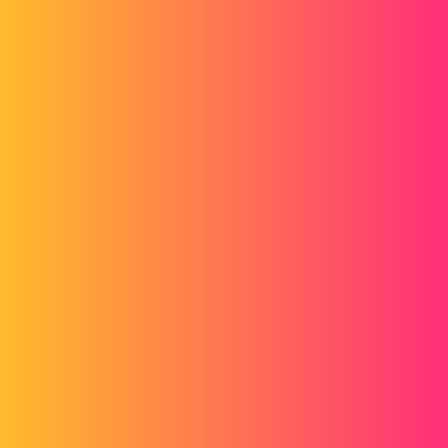
- Servomoteurs, moteurs brushless, moteurs pas à pas,
motoréducteurs :
Différence, cas d'emplois
Différence prix
Marque conseillée pour moteurs pas à pas
- Réducteur préconisé pour montage sur sermoteur ( pour avoir
un couple + important)
Une marque conseillée ?
- Etat des lieux des vérins électriques / pneumatiques
Cas d'emplois, durée de vie, conso, ..
Différence prix
Pour la conception de machines, il y a toujours rien de mieux que le
guide du dessinateur ?
A+
Pierre
2 « J'aime »