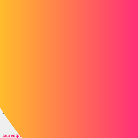
Bonjour,
- Se positionner sur un fichier dwg dans l'expolrateur Windows
- Clic droit / Ouvrir avec / Choisir une autre application.
- Autres options / Plus d'applications
- Cocher Toujours utiliser cette application pour ouvrir les fichiers
dwg
- Rechercher une autre application sur ce PC.
- Dans l'explorateur qui s'ouvre, aller chercher l'éxecutable
draftsight.et valider par le bouton ouvrir.
Cordialement,
3 « J'aime »
laurentpujol-ext
3
Décembre 31, 2018, 1:53