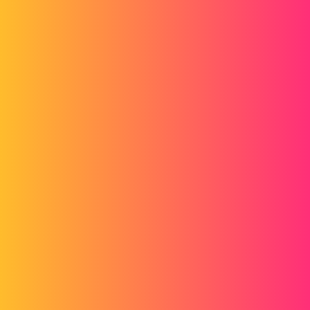
Forum myCAD
Bonjour, comment on peut ouvrir un
fichier .dwg avec draftsight par défaut ?
merci
Out of category
draftsight
laurentpujol-ext
1
Décembre 21, 2018, 3:51
Bonjour, comment on peut ouvrir un fichier .dwg avec draftsight par
défaut ? Impossible de séléctionnner draftsight, même apres avoir
désinstaller autocad.
d_roger
2
Décembre 21, 2018, 4:08