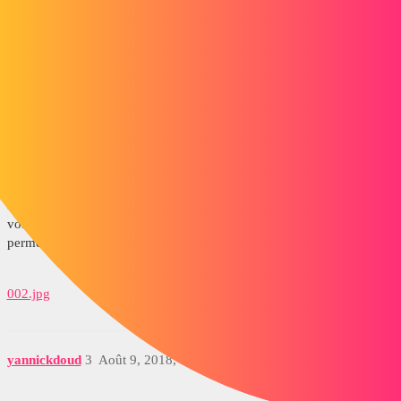
Merci d'avance.
Yannick
hubertg
2
Août 9, 2018, 11:52
Il me semble que tu peux sélectionner directement une face de ton
volume qui te servira de profile, ensuite ta courbe guide, ce qui te
permet de faire ton balayage.
002.jpg
yannickdoud
3
Août 9, 2018, 1:57