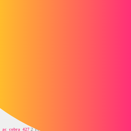
Forum myCAD
Bonsoir, je passe de autocad 2002 à 2016...
et je perd un peu mais repère ! ou puis je
trouver tous les outils 3 D ? svp merci
3D Design
Volume Model
autocad
gasnierdutoya
1
Février 27, 2017, 10:26
je retrouve bcp de truc mais pas un outil 3 d ...
bon bah voila, merci de votre aide
2 « J'aime »
ac_cobra_427
2
Février 28, 2017, 4:37