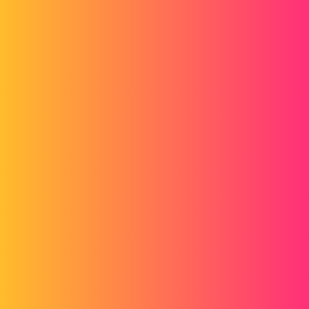
Moi je sais que lorsque j'insère des bulles en automatiques sur une
vue dont j'ai modifié l'échelle en amont, les bulles ne suivent pas.
Il faut dans l'ordre :
-insérer la vue dans son echelle par defaut
-inserer la nomenclature
-inserer les bulles
-mettre la vue à l'echelle désirée.
1 « J'aime »
gerald
4
Juin 4, 2014, 11:38