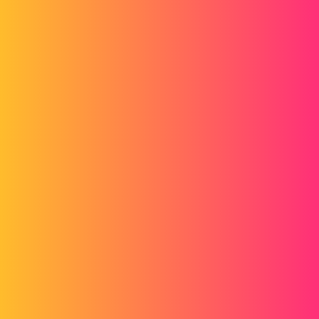
Lorsque je tire des flêche (bulles) sur l'assemblage, pas de soucis j'ai
bien le numéro correspondant à la pièce dans la nomenclature. Par
contre sur mes vues de détail j'arrive pas à avoir les numéros, la bulle
reste en "1".
Merci à vous et bonne journée ;)
bart
2
Juin 4, 2014, 11:34
Est-ce que avant l'insertion de ta bulle sur ton détail, tu change
l'échelle de ton détail ou est-ce que tu le laisse par défault?
bart
3
Juin 4, 2014, 11:36