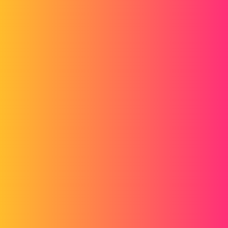
Forum myCAD
Bulle sur pièce
2D plans
Layout
solidworks
batch123
1
Juin 4, 2014, 11:33
Bonjour à toutes et à tous,
J'ai encore une intérrogation... !
Je tire une nomenclature d'un assemblage. A coté de cet assemblage
j'ai des vues de détail des pièces qui constitue cette assemblage.