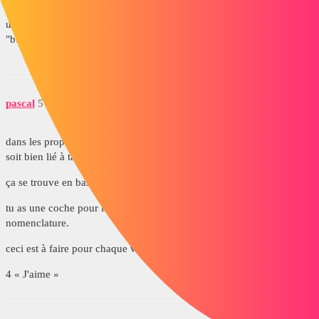
@ Bart, il n y a pas aussi la propriété des bulles ou on ne nomme qu
une pieces dans la vue? et si la vue de detaille fait partie de la vue
"buller" peut etre que ça bloque.
pascal
5
Juin 4, 2014, 11:49
dans les propriétés de la vue (clic droit / propriété) il faut que la vue
soit bien lié à ta nomenclature
ça se trouve en bas à gauche de la fenêtre.
tu as une coche pour la liaison et un menu déroulant pour choisir la
nomenclature.
ceci est à faire pour chaque vue de la mise en plan.
4 « J'aime »