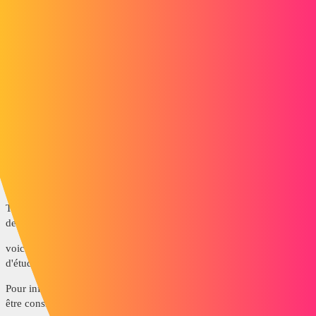
https://www.lynkoa.com/contenu/les-lignes-de-s%C3%A9paration-1
et
vous avez aussi une application concrète de l'utilisation des lignes
de séparations
dans cet autre tutoriel réalisé dans la foulée.
Cordialement
1 « J'aime »
isatis
3
Mai 17, 2019, 7:35
Tout d'abord merci pour votre première réponse (et je note le terme
de clipsage ^^)
voici un fichier de l'une des pièces sur lequel je dois faire ce type
d'étude.
Pour information les tiges qui se clipsent sont en acier (et peuvent
être considérées indéformables), la pièce en PEHD.