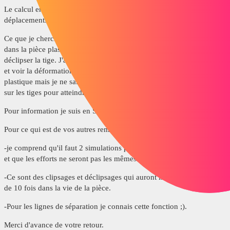
Le calcul en statique ne marche pas car la pièce subit de grands
déplacements.
Ce que je cherche ce n'est pas à connaitre la contrainte de Von mises
dans la pièce plastique mais calculer les efforts (en N) pour clipser et
déclipser la tige. J'arrive à simuler les mouvements de déplacement
et voir la déformation et la contrainte de Von mises dans la pièce
plastique mais je ne sais pas récupérer les efforts qu'il faut exercer
sur les tiges pour atteindre ces mouvements.
Pour information je suis en SW 2018 SP5
Pour ce qui est de vos autres remarques:
-je comprend qu'il faut 2 simulations pour le clipsage et le déclipsage
et que les efforts ne seront pas les mêmes.
-Ce sont des clipsages et déclipsages qui auront lieu surement moins
de 10 fois dans la vie de la pièce.
-Pour les lignes de séparation je connais cette fonction ;).
Merci d'avance de votre retour.