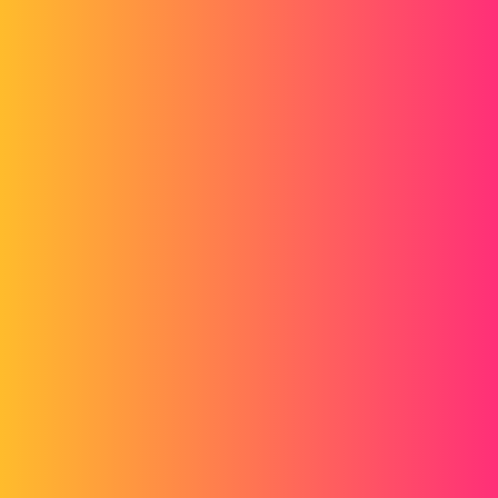
Forum myCAD
CATIA V5 Macro Publication
3D Design
Volume Model
catia
raph117_3
1
Juillet 1, 2016, 11:54
Bonjour,
Je souhaiterais réaliser une macro sous CATIAV5 qui me permettrait
de me lister ou de m'exporter les publication d'un part.
J'ai beaucoup cherché dans la documentation et sur le net mais je n'ai
rien trouvé sur le sujet.
Avez-vous une idée de comment faire svp?
Si vous avez des méthodes automatisées sans passer par une macro,