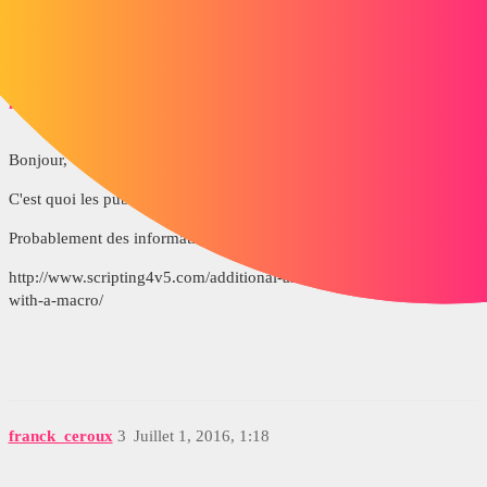
je suis également preneur :D
pl
2
Juillet 1, 2016, 12:17
Bonjour,
C'est quoi les publications ?
Probablement des informations intéressantes ici :
http://www.scripting4v5.com/additional-articles/publish-geometry-
with-a-macro/
franck_ceroux
3
Juillet 1, 2016, 1:18