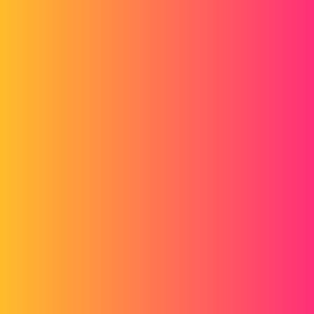
Forum myCAD
C'est quoi la Norme Is?
3D Design
Volume Model
solidworks
Aliende
1
Octobre 27, 2013, 4:38
Bonjour,
Quelqu'un peut-il me dire à quoi correspond la Norme Is que l'on
retrouve dans ToolBox?
En pièce jointe l'icone représentant le drapeau.
Merci