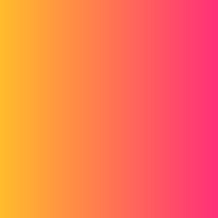
Forum myCAD
Choix de configuration dans une MEP
3D Design
Volume Model
solidworks
a_leblanc
1
Février 22, 2017, 3:25
Bonjour,
je cherche un moyen de faire un choix de configuration de pièce
depuis une liste déroulante ou un champ de recherche dans une mise
en plan (la selection de la première vue doit être automatique).
Merci d'avance.