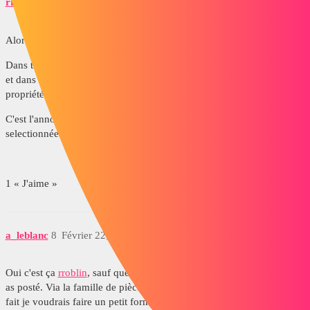
rroblin
7
Février 22, 2017, 4:39
Alors si j'ai bien compris ;-) , c'est l'inverse qu'il faut que tu fasses.
Dans ton 3D (pièce ou assemblage) tu vas dans propriété du fichier
et dans l'onglet spécifique à la configuration, tu pourras créé des
propriétés spécifiques que tu récupéreras dans ton annotation.
C'est l'annotation qui changera en fonction de la configuration
selectionnée
1 « J'aime »
a_leblanc
8
Février 22, 2017, 4:52
Oui c'est ça
rroblin
, sauf que je voudrais faire l'inverse de se que tu
as posté. Via la famille de pièce je n'ai pas trouvé comment faire. En
fait je voudrais faire un petit formulaire qui se rempli dans la MEP