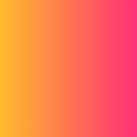
Cordialement,
Alex
gt22
2
Février 22, 2017, 3:33
http://help.solidworks.com/2012/French/SolidWorks/sldworks/Altern
ate_Position_View.htm
est ce que cela peut t'aider ?
@+
1 « J'aime »
a_leblanc
3
Février 22, 2017, 4:12