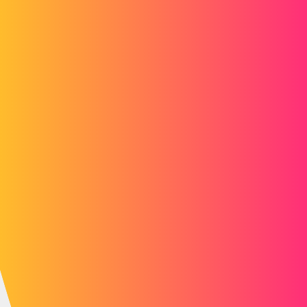
a_leblanc
5
Février 22, 2017, 4:31
merci
rroblin
, mais plus précisément je voudrais sélectionner une
configuration selon la valeur d'une annotation.
C'est pas très clair dsl, en fait l'idéal serait de lier des propriétés de
MEP et celles d'une pièce, c'est pour cela que je ne suis pas sûr que
ce soit réalisable.
rpaulin
6
Février 22, 2017, 4:33
Avec le système de famille de pièce cela ne fonctionnerait il pas?
1 « J'aime »