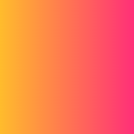
En fait il s'agit d'un profil de pièce différents à afficher dans la MEP
selon cette fameuse liste de sélection souhaité, et non de
différentes positions. Je ne sais pas si c'est possible, mais ça me
dépannerait beaucoup.
rroblin
4
Février 22, 2017, 4:21
Bonjour,
Lorsque tu fais une mise en plan d'une pièce ou d'un assemblege, tu
as, si tu cliques sur ta vue, un volet sur la gauche avec un menu
déroulant qui te permet de choisir la configuration que tu souhaites
mettre en plan.
2 « J'aime »