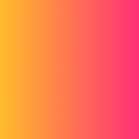
Forum myCAD
Comment éviter de sélectionner un outil à
chaque reprise?
Out of category
catia
arotechome
1
Septembre 21, 2019, 5:54
Bonjour à tous,
Quelqu'un à une astuce svp comment éviter de sélectionner l'outil ou
l'objet avec lequel on désire travailler. ex quand je fais ma cotation je
suis dans l'obligation de sélectionner à chaque fois l'outil de
cotation.
En vous remerciant par avance.