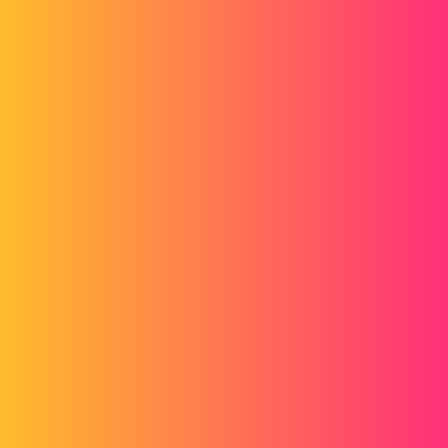
Forum myCAD
Comment installer SW 2019 sur plusieurs
postes sans être obligé de faire le
téléchargement à chaque utilisateur
Out of category
solidworks
idardelet
1
Janvier 2, 2020, 11:02
Comment installer SW 2019 sur plusieurs postes sans être obligé de
faire le téléchargement à chaque utilisateur
ac_cobra_427
2
Janvier 2, 2020, 11:19