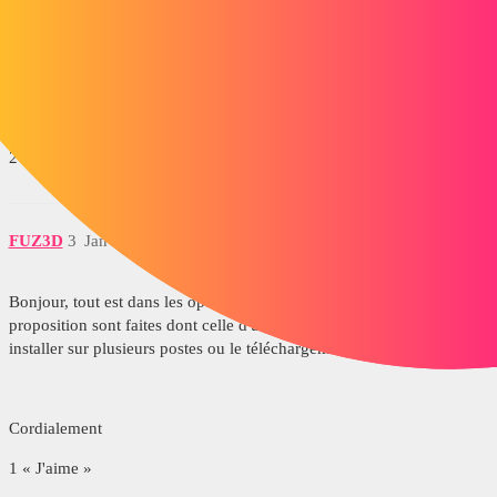
BONJOUR (formule de politesse de base...),
Il suffit de l'enregistrer sur le serveur ou une clé USB puis de lancer
l'installation à partir de là.
Cordialement
2 « J'aime »
FUZ3D
3
Janvier 2, 2020, 2:41
Bonjour, tout est dans les options l'hors du téléchargement, plusieurs
proposition sont faites dont celle d'une image administrateur pour
installer sur plusieurs postes ou le téléchargement complet.
Cordialement
1 « J'aime »