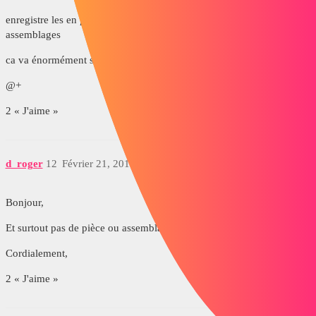
enregistre les en part ou fixe tous les composant de ces sous
assemblages
ca va énormément simplifier ton assemblages
@+
2 « J'aime »
d_roger
12
Février 21, 2018, 5:45
Bonjour,
Et surtout pas de pièce ou assemblage "virtuel" ....
Cordialement,
2 « J'aime »