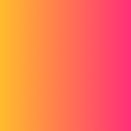
-
https://www.visiativ-industry.fr/gros-assemblages-7-bonnes-
pratiques-ouvrir-solidworks-2017
-
https://www.visiativ-industry.fr/ouverture-assemblages-complexes-
solidworks
1 « J'aime »
gt22
4
Février 21, 2018, 11:17
fixe deja tes elements (part)
cela permettra de retirer un max de contraintes
evite les visseries, tool box etc....
regarde cet exellant tuto gestion des gros assemblages
https://www.youtube.com/watch?v=2Ai7iJNYQMI