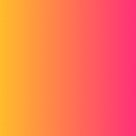
Forum myCAD
Comment peut-on réduire la taille en octet
d'un assemblage?
3D Design
Volume Model
solidworks
gaylord
1
Février 21, 2018, 11:04
J'ai un gros assemblage à réaliser au travail.
Le problème c'est que apparemment, un fois que la taille du fichier
dépasse ou s'approche beaucoup de 1 Go, l'enregistement échoue.
Comment puis-je faire pour réduire la taille de mon fichier globale ?
Anthony-R
2
Février 21, 2018, 11:12