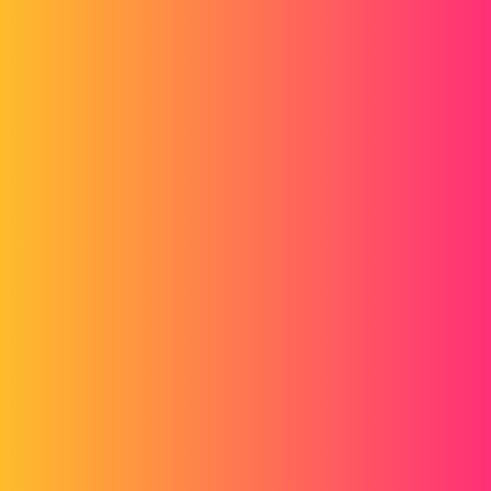
3 « J'aime »
stefbeno
7
Février 21, 2018, 1:50
ça me rappelle un projet énôrme que j'ai eu à traiter et la fichier
d'échange de windows était désactivé.
J'irais bien voir de ce côté (mémoire virtuelle, encore appelé fichier
swap).
2 « J'aime »
ronathan
8
Février 21, 2018, 2:17
Entièrement d'accord avec GT22: Pas de visseries c'est trop lourd à
gérer.