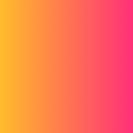
@+ ;-)
1 « J'aime »
PhilippeB
5
Février 21, 2018, 12:19
A bannir également, les éléments importés en surfacique trop
détaillés. J'ai ce problème actuellement et ça prend une place
monstre dans l'assemblage. Préférez des éléments volumiques.
5 « J'aime »
g
6
Février 21, 2018, 12:25
BOnjour, il faut toujours lié le gain de place par une simplification
des pièces et de l'assemblage.
cdt