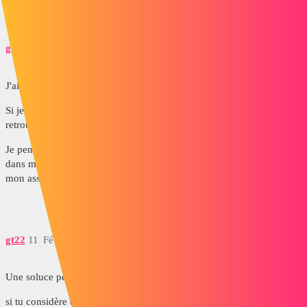
gaylord
10
Février 21, 2018, 3:37
J'ai un assemblage général avec 37 sous assemblage.
Si je mets chaque sous assemblage avec des pièces SW, je me
retrouve avec un assemblage trop volumineux.
Je pense qu'en intégrant mes sous assemblage en version parasolid
dans mon assemblage général, je vais gagner sur la taille globale de
mon assemblage.
gt22
11
Février 21, 2018, 4:05
Une soluce peut être ?
si tu considère que tes sous assemblage ne bougeront plus