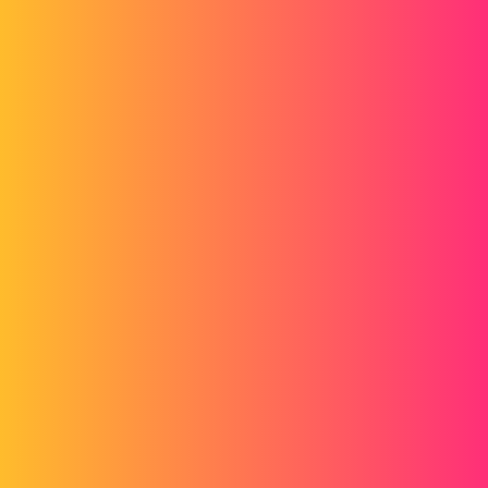
Forum myCAD
Comment retourner sur la version
SolidWorks 2021?
3D Design
solidworks
arnitech
1
Juin 7, 2022, 6:43
Bonjour à tous,
Dans le carde de mon activité, je dois impérativement retourné sur la
version 2021 de SolidWorks (version actuel 2022) car mon client
travaille sur cette version.
Faute de compatibilité entre les deux versions, est-il possible de
migrer facilement d'une version à une autre?
Bonne journée à tous.