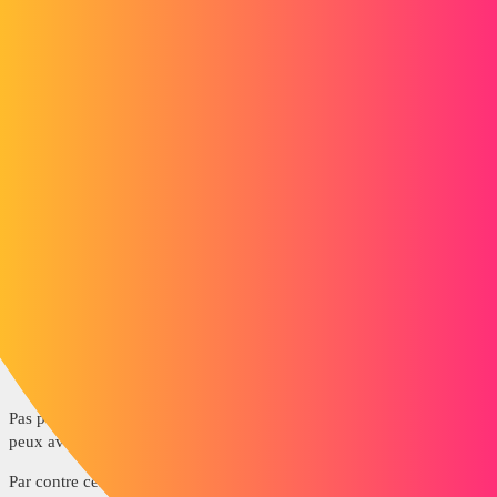
stefbeno
2
Juin 7, 2022, 8:04
Réponse simple de base : non.
Avec SW21 SP5, vous pouvez ouvrir un fichier SW22 mais ce sera
presque comme si vous ouvriez un step/iges/autre (avec toutefois
moins d'erreurs) : donc un corps mort sans arbre de construction.
6 « J'aime »
sbadenis
3
Juin 7, 2022, 8:46
Pas possible de migre vers une version inférieure, en revanche tu
peux avoir 2 versions de SW d'installé sur ton poste.
Par contre cela est assez voir même très dangereux, si tu ouvre une