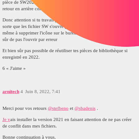
pièce de SW2021 avec la version 2022 et que tu l'enregistre pas de
retour en arrière comme l'explique
@stefbeno
.
Donc attention si tu travail pendant un moment avec la 2021, fais en
sorte que les fichier SW s'ouvre par défaut avec cette version, voir
même à supprimer l'icône sur le bureau de la version 2022 pour être
sûr de pas l'ouvrir par erreur
Et bien sûr pas possible de réutiliser tes pièces de bibliothèque si
enregistré en 2022.
6 « J'aime »
arnitech
4
Juin 8, 2022, 7:41
Merci pour vos retours
@stefbeno
et
@sbadenis
.
Je v
ais installer la version 2021 en faisant attention de ne pas créer
de conflit dans mes fichiers.
Bonne continuation à vous.