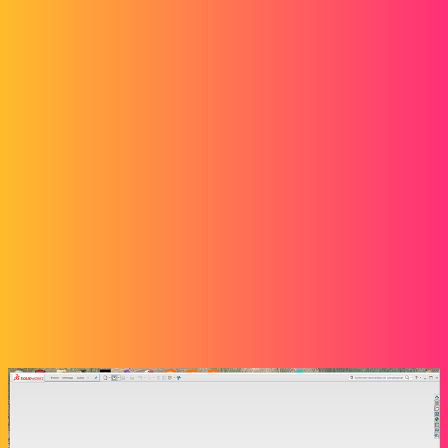
Forum myCAD
Compatibilité SW2016/Excel 2019
3D Design
solidworks
marco42marc
1
Janvier 7, 2024, 5:24
Bonsoir à tous Jai un problème, sous SolidWorks 2016 j’arrive pas a
ouvrir des fichier Excel , j’ai une version de Excel de 2019 sous
window 10 y a t’il des configuration a faire ?j’ai mis 2 captures
d’écran pour la comprehension de la question merci pour vor
reponses.
marco