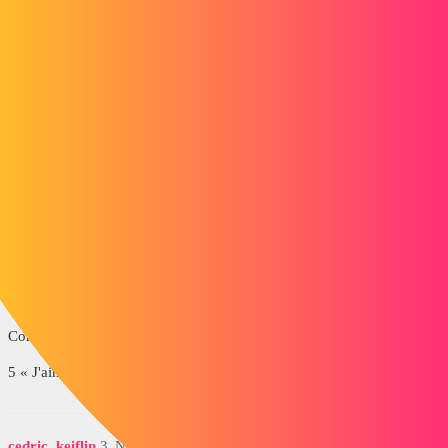
Maclane
2
Novembre 29, 2022, 8:42
Bonjour;
Oui c’est possible en utilisant le Configuration-Publisher
https://help.solidworks.com/2021/french/SolidWorks/sldworks/c_con
figuration_publisher_top.htm
Vous pourrez attribuer les valeurs fixes ainsi que des valeurs
variables libres ou limitées .
Pour un assemblage configurable il vous faudra créer des pièces
elles-mêmes configurables.
Attention à ne pas mettre vous fichiers en lecture-seules…
Cordialement
5 « J'aime »
cedric_keiflin
3
Novembre 29, 2022, 9:29