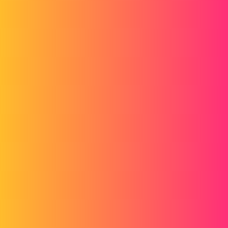
Forum myCAD
Configurateur de pièces
3D Design
Assembly
solidworks
cedric_keiflin
1
Novembre 29, 2022, 8:05
Bonjour
j’aimerais pouvoir créer un assemblage modèle : un tube et une
platine pour créer un support de tuyauterie.
lors de l’insertion de cet assemblage dans un assemblage parent, est-
il possible de lui dire de créer une nouvelle config automatiquement
afin de pouvoir créer plusieurs supports à la volée, avec différentes
dimensions de tube et platine
merci d’avance
Cédric