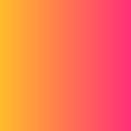
https://www.youtube.com/watch?v=TOg0WDHsBdE
thstuder
3
Août 10, 2020, 10:12
Merci de votre réponse,
Premier ment je ne peux pas ajouter de relation avec les entités
présentes malheureusement,
Cependant les splines sont plutôt hasardeuses, il faut beaucoup les
travailler pour obtenir un résultat qui soit "acceptable" ...
YP69
4
Août 11, 2020, 7:14
Bonjour,