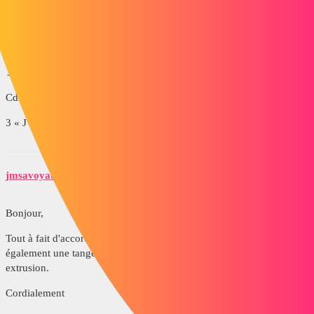
Dans votre cas il faut
supprimer la ligne de construction horizontale
Supprimer les contraintes entre les deux points du gros arc de
cercle.
ajouter une contrainte de tange entre les 2 cercles
Cdlt
3 « J'aime »
jmsavoyat
5
Août 11, 2020, 7:21
Bonjour,
Tout à fait d'accord avec @yannick.petit, vous pouvez rajouter
également une tangence entre le cercle et l'arrête verticale de votre
extrusion.
Cordialement