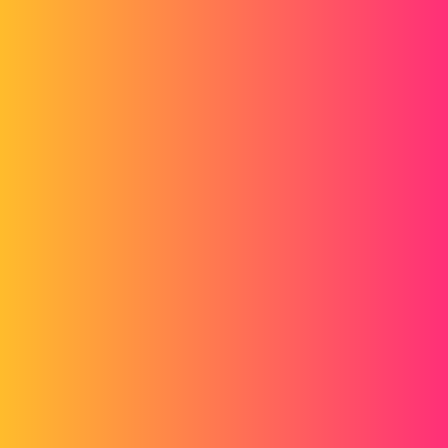
sw_pm1.png
spectrum
2
Août 10, 2020, 6:22
Bonjour,
Pour vous faciliter la tache, il faut je pense passer par des splines
(courbes avec des points de manipulation), courbe de Bézier.
https://www.youtube.com/watch?v=2pNjW-2944Y
https://www.youtube.com/watch?v=uFplo2AGMyU
ou plus simple ajouter des relations de vos éléments d'esquisse, par
exemple une relation de tangence entre deux entités cercle oà
essayer.