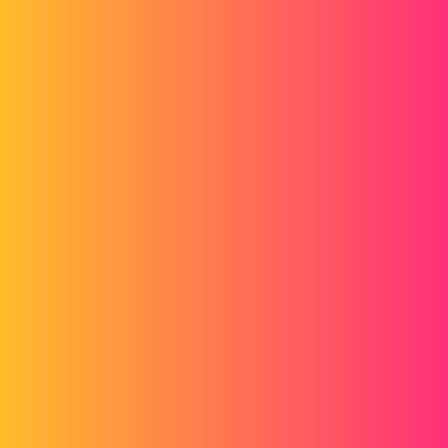
Forum myCAD
Congé Esquisse entre deux arc
Out of category
solidworks
thstuder
1
Août 10, 2020, 5:59
Bonjour,
Je me permets de solliciter votre aide car je débute avec Solidworks
et je rencontre une difficulté, (qui doit être facilement solvable) je
tente de réaliser une prothèse de main, (CF"1")
cependant je arrive pas à "adoucir" l'angle entre mes deux arc de
cercle, j'ai essayé différentes options mais rien n'y fait...(CF "2")
Quelqu'un pourrait t'il m'orienter?
je vous remercie d'avance!