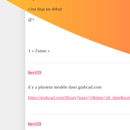
c'est deja un debut
@+
1 « J'aime »
hoyt59
il y a plusieur modèle dans grabcad.com
https://grabcad.com/library?page=1&time=all_time&sor
hoyt59