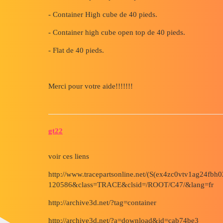
- Container High cube de 40 pieds.
- Container high cube open top de 40 pieds.
- Flat de 40 pieds.
Merci pour votre aide!!!!!!!
gt22
voir ces liens
http://www.tracepartsonline.net/(S(ex4zc0vtv1ag24fbh
120586&class=TRACE&clsid=/ROOT/C47/&lang=fr
http://archive3d.net/?tag=container
http://archive3d.net/?a=download&id=cab74be3