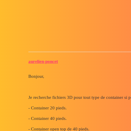
Forum myCAD
Container 3D
3D Design
Volume Model
inventor
aurelien-poncet
Bonjour,
Je recherche fichiers 3D pour tout type de container si 
- Container 20 pieds.
- Container 40 pieds.
- Container open top de 40 pieds.