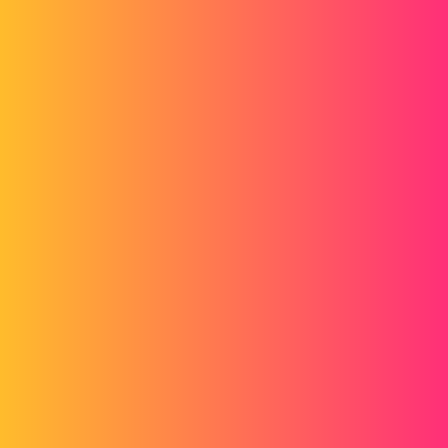
En effet ça ne marche que dans un sens, il existe la fonction inverser
dans les options de cette contrainte, désolé, rien de mieux à
proposer !
Edit : la fonction n'est pas utile dans ce cas en fait !
1 « J'aime »
mathieuanger
3
Juillet 21, 2014, 2:00
oui met inversé ne sert qu'a faire tourner l'autre engrenage dans le
sens inverse
1 « J'aime »
benoitlf
4
Juillet 21, 2014, 2:04