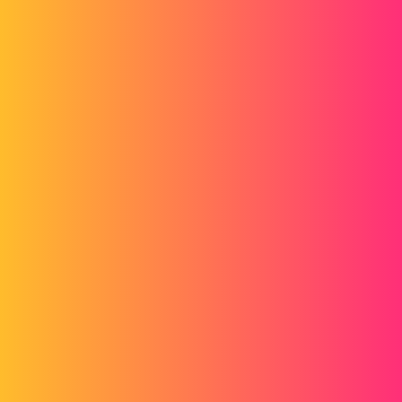
un lapse de temps les deux engrenage ne doivent pas se toucher met
là ça ne le fait pas.
Avant que l'on me dise que cette question a déjà été posé, oui j'ai
déjà regardé mais cela ne réponds pas à ma question.
MERCI
pl
2
Juillet 21, 2014, 1:59
Salut,