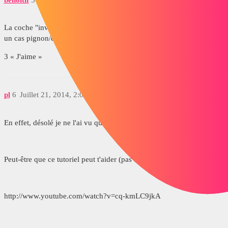
La coche "inversé" sert à différencier entre un cas pignon/pignon et
un cas pignon/couronne intérieur : même sens ou sens opposés !
3 « J'aime »
pl
6
Juillet 21, 2014, 2:06
En effet, désolé je ne l'ai vu qu'ensuite.
Peut-être que ce tutoriel peut t'aider (pas testé) :
http://www.youtube.com/watch?v=cq-kmLC9jkA