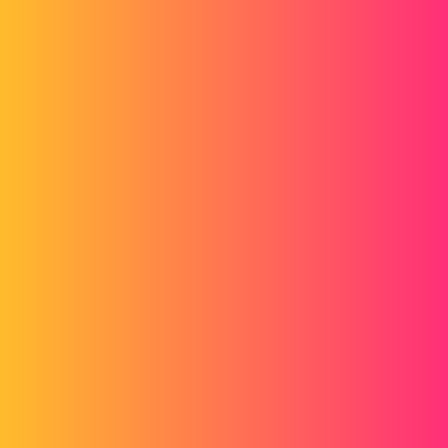
Forum myCAD
Contrainte mécanique - Engrenage
3D Design
Volume Model
solidworks
mathieuanger
1
Juillet 21, 2014, 1:57
Bonjour,
Je voulais savoir si quelqu'un avait déjà utilisé cette contrainte, car
pour moi elle fait défaut.
je m'explique : si je met deux dents en contact et aprés je fais cette
contrainte cela va fonctionné dans un sens mais pas dans l'autre cad
qu'il doit y avoir un peu de jeu enre les dents donc au retour pendant