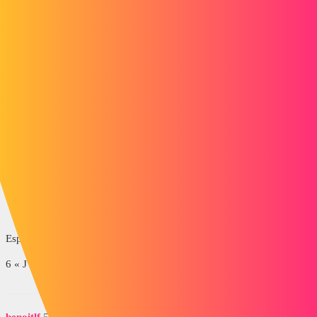
J'ai utilisé cette fonction pour la première fois la semaine dernière, et
visiblement ça n'est pas fait pour gérer un rattrapage de jeu. Ca
permet juste de gérer un ratio de vitesse de rotation entre 2 pignons.
Il faut au préalable avoir ses pignons dans une position "0" puis
activer cette contrainte.
Et par moment, les dents se décalent, notament quand on continue
les contraintes un peu plus loin (cas d'une cascade de pignons en
l'occurence). Du coup je n'ai pas trouvé d'autre solution que de
désactiver la contrainte engrenage, replacer mes pignons en position
"0" et réactiver la contrainte engrenage !
Espérant avoir éclairé ta lanterne.
6 « J'aime »
benoitlf
5
Juillet 21, 2014, 2:06