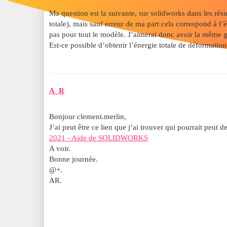
Ma question est la suivante, sur solidworks dans les ré
totale), mais sauf erreur de ma part cela correspond à l
pas pour tout le modèle. J’aimerai donc avoir la même
Est-ce possible d’obtenir l’énergie totale de déformatio
A_R
Bonjour clement.merlin,
J’ai peut être ce lien que j’ai trouver qui pourrait peut d
2021 - Aide de SOLIDWORKS
A voir.
Bonne journée.
@+.
AR.