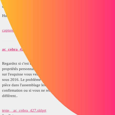
cdlt
Hubert
capture.png
ac_cobra_427
4
Décembre 19, 2019, 7:47
Regardez si c'est ce que vous souhaitez avoir. Il faut aller dans les
propriétés personnalisés pour changer les cotes et si double cliquez
sur l'esquisse vous verrez à quoi correspondent les lettres. Réalisé
sous 2016. Le problème qu'il y aura c'est que si vous modifiez une
pièce dans l'assemblage les autres suivront si vous ne faites pas de
confirmation ou si vous ne renommez pas la pièce d'un nom
différent..
teste__ac_cobra_427.sldprt