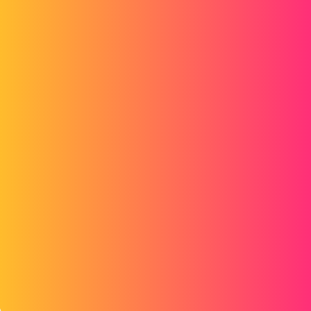
ac_cobra_427
2
Décembre 19, 2019, 6:10
Bonjour,
Pourriez-vous poster une pièce avec les côtes que vous souhaitez
piloter ?
Ps je suis sous 2016. Ou un imprim écran avec la pièce et ses côtes
pour se faire une idée..
1 « J'aime »
Hubert
3
Décembre 19, 2019, 7:04
Bonsoir
voici une capture en vue de dessus. les cotes qui changent sont les 2
à 83.4 (là elles sont toutes a 83.4, parce que c'est le mini possible).
suivant si il y a des contres plis de chaque cotés ou pas, ce n'est pas
le meme jeu, donc pas la meme valeur a ajouter a la cote de 83.4