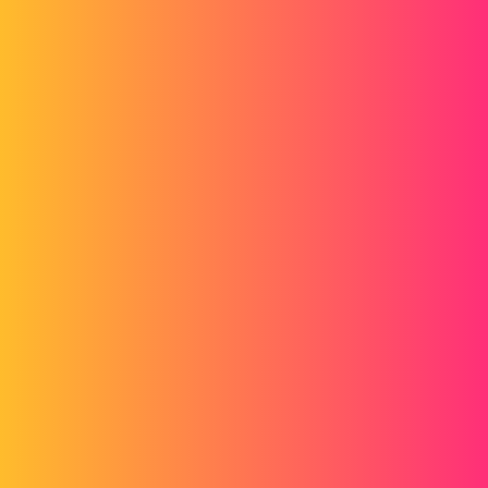
pièce. (oui je sais c'est compliqué), et ca de manière automatique.
Actuellement, on prend les cotes ou ira la tôle sur l'assemblage, on
regarde quel bidule va a coté et on ajoute les jeux en
conséquence...tres chi....t!!
cela plusieurs fois par assemblage....
Pour simplifier tout ca je cherche un moyen, un formulaire
excell mais comment l'afficher dans la 3D?, en plus je n(y connais
rien en programmation....
Je rêve ou bien c'est possible?
Quelqu'un ici utilise un tel système?
A+
Hubert