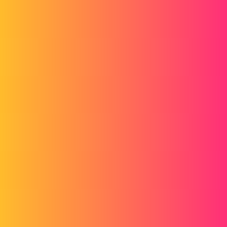
que l'extrusion qui change.
Je vous joins la pièce ainsi que la mise plan.
Merci
Thibaud
barette_.rar
bart
2
Décembre 8, 2014, 10:17
Vous avez du mal placer votre trait de côte.
Chez moi j'ai bien 0.5mm