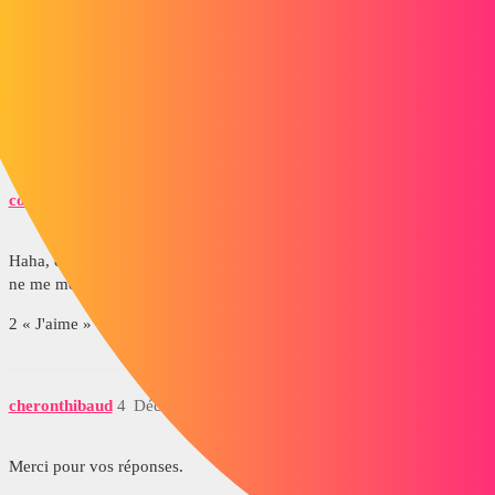
voir image.
0.png
2 « J'aime »
coin37coin
3
Décembre 8, 2014, 10:22
Haha, ca sent la prise de côte entre le chanfrein et le fond ça (non je
ne me moques pas, je n'ai jamais fait ça ! *sifflote*)
2 « J'aime »
cheronthibaud
4
Décembre 8, 2014, 10:38
Merci pour vos réponses.