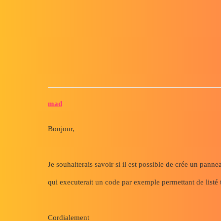
Forum myCAD
Crée un panneau lateral person
3D Design
Volume Model
solidworks
mad
Bonjour,
Je souhaiterais savoir si il est possible de crée un panne
qui executerait un code par exemple permettant de listé 
Cordialement