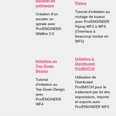
Escalier en
Piping
colimaçon
Tutorial d'initiation au
Création d'un
routage de tuyaux
escalier en
avec Pro/ENGINEER
spirale avec
Piping WF2 à WF4
Pro/ENGINEER
(l'interface à
Wildfire 3.0
beaucoup évolué en
WF5)
Initiation à
Initiation au
Distributed
Top-Down
Pro/BATCH
Design
Utilisation de
Tutorial
Distributed
d'initiation au
Pro/BATCH pour le
Top-Down Design
traitement par lot des
avec
impressions, imports
Pro/ENGINEER
et exports avec
WF4
Pro/ENGINEER WF5