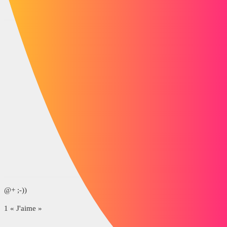
parallèles
Ressort
Création
Engrenage
d'un
Création
ressort à
d'un
pas
engrenage
variable
avec
avec
modélisatio
contrôle du
n exacte du
nombre de
profil de
spires et
denture
dernieres
spires
jointives
@+ ;-))
1 « J'aime »