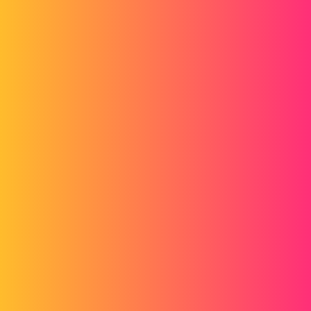
Forum myCAD
Creo - Assemblage matrice de position
3D Design
Volume Model
creo
azfboom
1
Septembre 26, 2014, 8:45
Bonjour,
Je travail avec Creo et WIndchill. J'ai réalisé un assemblage d'un bras
robotisé en contrainte mais j'aimerai le modifier pour récupérer
uniquement les positions de chaque piece par rapport au repère
générale en vu de son intégration sur WIndchill.
Est ce que cela est possible et si oui comment faire ?
Merci d'avance pour votre aide
Cordialement
2 « J'aime »