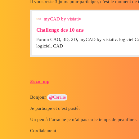
Il vous reste 3 jours pour participer, c’est le moment de
myCAD by visiativ
Challenge des 10 ans
Forum CAO, 3D, 2D, myCAD by visiativ, logiciel CA
logiciel, CAD
Zozo_mp
Bonjour
@Coralie
Je participe et c’est posté.
Un peu à l’arrache je n’ai pas eu le temps de peaufiner.
Cordialement