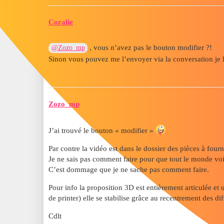
Coralie
, vous n’avez pas le bouton modifier ?!
@Zozo_mp
Sinon vous pouvez me l’envoyer via la conversation je 
Zozo_mp
J’ai trouvé le bouton « modifier »
Par contre la vidéo est dans le dossier des pièces à fourn
Je ne sais pas comment faire pour que tout le monde vo
C’est dommage que je ne sache pas comment faire.
Pour info la proposition 3D est entièrement articulée et
de printer) elle se stabilise grâce au recentrement des 
Cdlt