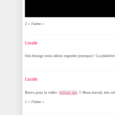
2 « J'aime »
Coralie
Oui étrange nous allons regarder pourquoi ! La platefo
Coralie
Bravo pour la vidéo
!! Beau travail, très or
@Zozo_mp
1 « J'aime »