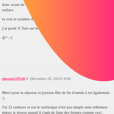
donc avant de faire un restreint ou enlèvement essais de coudre les
surface
tu vois le nombre de surface dans ton arbre de création
j’ai posté X Tuto sur le sujet
@+ ;-)
pheonix59540
6
Décembre 28, 2019, 9:04
Merci pour ta réponse et joyeuse fête de fin d'année à toi également
:)
J'ai 32 surfaces et oui le surfacique n'est pas simple mais tellement
mieux je trouve quand il s'agit de faire des formes comme ceci .