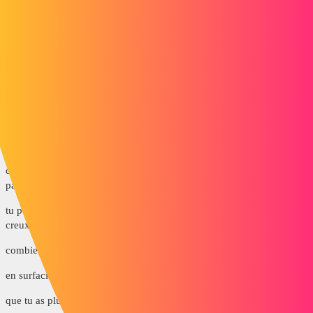
En fait la ou j'ai du mal c'est à coudre mes surfaces ,y a un procédé
que je dois mal maitriser mais je vous pas trop ou ,j'utilise SW 2018
20191227_185312.jpg
gt22
5
Décembre 28, 2019, 8:09
Bonjour @pheonix et bonne fête de fin d’année
choisir de faire du surfacique plutôt que tu volumique est une option
pas des + simple
tu peux via la fonction coque transformer un volumique en corps
creux
combien de surface as tu
en surfacique si tu vois un trait bleu cela veut dire
que tu as plusieurs surface