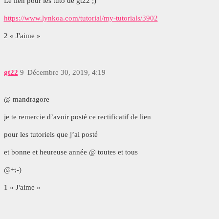
Le lien pour les tuto de gt22 ;)
https://www.lynkoa.com/tutorial/my-tutorials/3902
2 « J'aime »
gt22
9
Décembre 30, 2019, 4:19
@ mandragore
je te remercie d’avoir posté ce rectificatif de lien
pour les tutoriels que j’ai posté
et bonne et heureuse année @ toutes et tous
@+;-)
1 « J'aime »