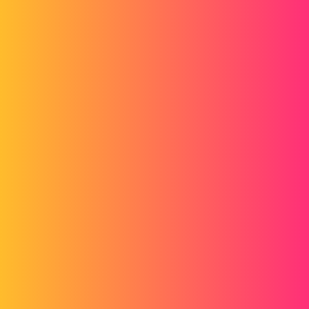
Cordialement
2 « J'aime »
pheonix59540
3
Décembre 27, 2019, 5:01
La c'est le problème bien après .
20191227_185326.jpg
pheonix59540
4
Décembre 27, 2019, 5:02
et la une vue d'ensemble
la première photo tout était bien joint ...