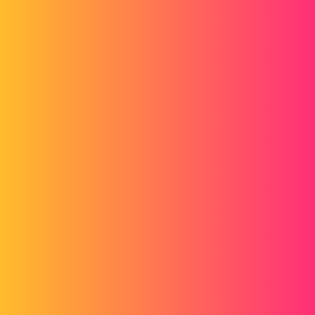
Forum myCAD
Discontinuité
3D Design
solidworks
pheonix59540
1
Décembre 27, 2019, 4:46
Bonjour la Communauté .
J'ai un petit soucis ,je développe un fuselage et pour le dessiner
j'utilise l'outil surfacique .
J'avance pas mal mais suite à de mauvaise réflexion je reviens à ma
partie surfacique et je regarde pour corriger mes erreurs ,beaucoup
de surface en doublons car par réussis à en faire des solides .
Sur mon fuselage j'ai remarqué une discontinuité bien ennuyeuse qui
s'est crée quasiment au début du dessin ,