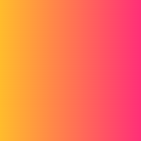
Forum myCAD
Draftsight: comment séparer la surface et
les outils
3D Design
Volume Model
draftsight
chrisdeparth
1
Février 3, 2016, 12:19
Bonjour,
travaillant la plupart du temps sur deux écrans, j'aimerai avoir les
fonctions sur l'un afin de dédier le second uniquement au dessin et
même si possible sans cadre.
Cela est-il possible? je ne trouve pas l'info dans l'aide.