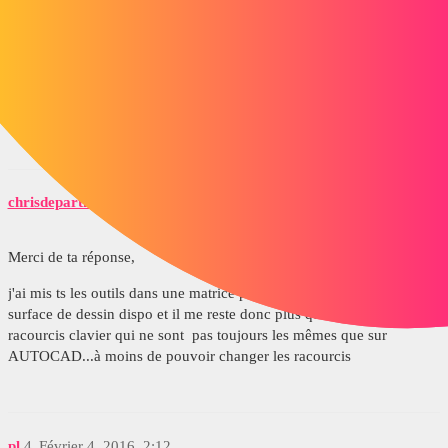
pl
2
Février 3, 2016, 2:20
Bonjour,
J'ai malheureusement peur que ça ne soit pas possible !
chrisdeparth
3
Février 3, 2016, 6:23
Merci de ta réponse,
j'ai mis ts les outils dans une matrice pour avoir une plus grande
surface de dessin dispo et il me reste donc plus qu'a retenir les
racourcis clavier qui ne sont pas toujours les mêmes que sur
AUTOCAD...à moins de pouvoir changer les racourcis
pl
4
Février 4, 2016, 2:12