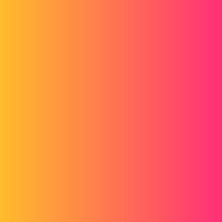
Forum myCAD
Dxf 3D
3D Design
Volume Model
solidworks
pmy0
1
Août 13, 2017, 5:23
bonjour. je possède un fichier un outil informatique qui me fait des
fichiers dxf 3d mais je ne trouve pas la façon de le convertir pour
pouvoir l'utiliser comme solide 3d bien délimité. j'ai essayé drafsight
et crossmanager mais rien de pertinant. merci pour vos réponses.cdt
intra3d_ce_1.ctr_.dxf
1 « J'aime »