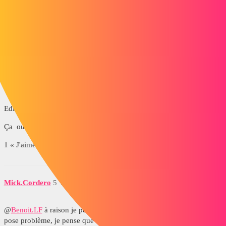
benoitlf
4
Février 3, 2016, 10:11
La boîte de dialogue pour la saisie de la côte est celle très complète
permettant de choisir les configuration, le sens, une reconstruction,...
ou c'est celle tout simple avec juste un rectangle blanc ?
Edit avec images :
Ça
ou ça
1 « J'aime »
Mick.Cordero
5
Février 3, 2016, 10:26
@
Benoit.LF
à raison je pense, sauf que ce n'est pas Instant 3D qui te
pose problème, je pense que c'est Instant 2D, une nouvelle option