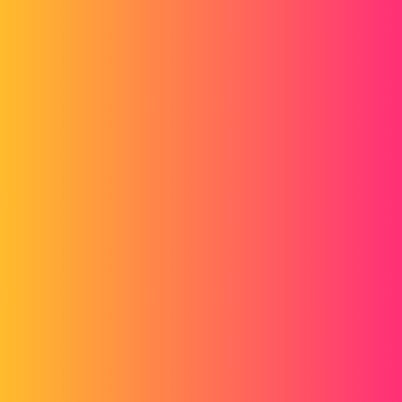
Tictic
benoitlf
2
Février 3, 2016, 9:42
Bonjour,
Assurez-vous que vous n'avez pas l'option "Instant 3D" d'activée.
3 « J'aime »
tictic
3
Février 3, 2016, 9:52
Non ce n'est pas Instant3D qui est en cause