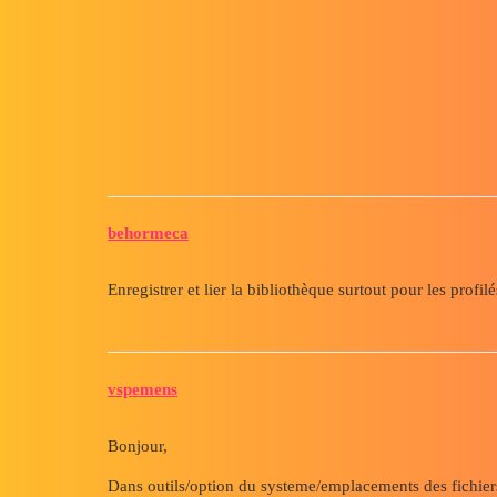
Forum myCAD
Enregistrer la bibliothèque
Other sections
CAD Materials
solidworks
behormeca
Enregistrer et lier la bibliothèque surtout pour les pro
vspemens
Bonjour,
Dans outils/option du systeme/emplacements des fichiers/