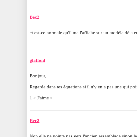
Bec2
et est-ce normale qu'il me l'affiche sur un modèle déja 
glaffont
Bonjour,
Regarde dans tes équations si il n'y en a pas une qui poi
1 « J'aime »
Bec2
Non elle ne pointe pas vers l'ancien assemblage sinon les