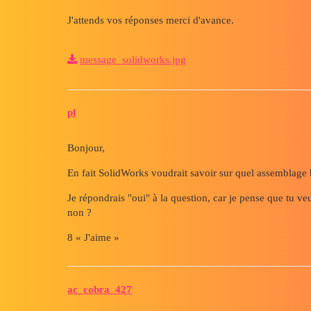
J'attends vos réponses merci d'avance.
message_solidworks.jpg
pl
Bonjour,
En fait SolidWorks voudrait savoir sur quel assemblage 
Je répondrais "oui" à la question, car je pense que tu ve
non ?
8 « J'aime »
ac_cobra_427