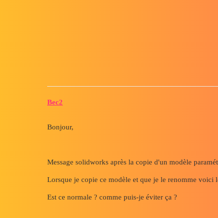
Forum myCAD
Equation message solidworks
3D Design
Volume Model
solidworks
Bec2
Bonjour,
Message solidworks après la copie d'un modèle paramét
Lorsque je copie ce modèle et que je le renomme voici le
Est ce normale ? comme puis-je éviter ça ?