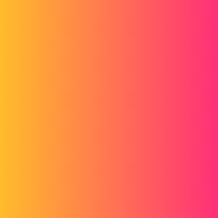
pl
2
Novembre 24, 2014, 12:23
Bonjour,
J'ai eu un problème similaire, mais je n'ai pas trouvé de solution...
http://www.lynkoa.com/forum/solidworks/erreur-de-script-l-
ouverture-de-solidworks
1 « J'aime »
pl
3
Novembre 24, 2014, 12:24
Edit : suppression doublon.
Il est possible de tenter une réparation de l'installation de
SolidWorks, mais sans être sûr du résultat !