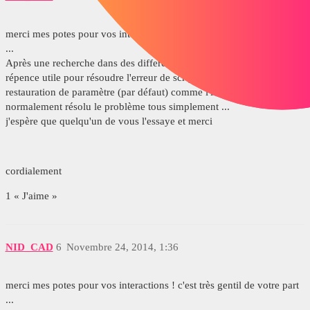
merci mes potes pour vos interactions ! c'est très gentil de votre part
...
Après une recherche dans des different forums je n'ai pas trouvé un
répence utile pour résoudre l'erreur de scrips ... et par hasar je fais la
restauration de paramètre (par défaut) comme l'image ci-jointe, et j'ai
normalement résolu le problème tous simplement ...
j'espère que quelqu'un de vous l'essaye et merci
cordialement
1 « J'aime »
NID_CAD
6
Novembre 24, 2014, 1:36
merci mes potes pour vos interactions ! c'est très gentil de votre part
...