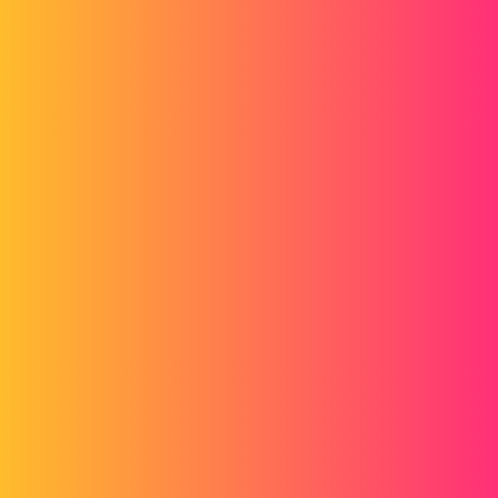
Forum myCAD
Erreur de script à l'ouverture de
SolidWorks
3D Design
Volume Model
solidworks
NID_CAD
1
Novembre 24, 2014, 12:21
J'ai une erreur de scripts au lancement de SolidWorks
(voir l'image jointe
)
erreur_solid.jpg