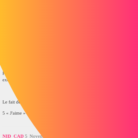
1 « J'aime »
bart
4
Novembre 24, 2014, 12:28
Ce ne serait pas par hasard un complément qui aurai du mal à se
lancer?
Parfois on installe des complément, du genre "export to collada" par
exemple.
Le fait de les désactiver au démmarage peut regler le soucis.
5 « J'aime »
NID_CAD
5
Novembre 24, 2014, 1:33