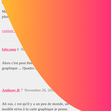
c'est sur la partie graphique que ca disparait ... et non dans le feature.
Mais je viens de m'apercevoir que si je cache 2 ou 3 esquisses, je n'ai
plus le problème ... ^^
capture_1.jpg
fabcamp
6
Novembre 26, 2019, 2:44
Alors c'est peut être graphique...je suis étonné car j'ai une super carte
graphique ... Quadro M 1000 M ... (ironique ^^) et sous SW2019.
Anthony-R
7
Novembre 26, 2019, 2:44
Ah oui, c est qu'il y a un peu de monde, un bug lié à la lourdeur du
modèle et/ou à la carte graphique je pense.