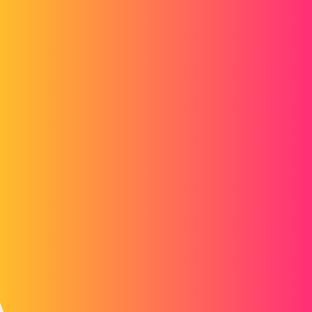
ac_cobra_427
4
Novembre 26, 2019, 11:56
Bonjour,
Sous quelle version es-tu et peux-tu partager une fichier avec les
esquisses qui disparaissent ?
1 « J'aime »
fabcamp
5
Novembre 26, 2019, 2:37
Bien ...comment dire ... c'est pas facile de montrer vu que ca
disparait ...lol