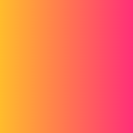
Cdt.
Anthony-R
2
Novembre 26, 2019, 11:21
Bug de la carte graphique ?!
Tu aurais une impression écran ? Elles sont bien visibles (non
cachées) dans l'arbre ?
1 « J'aime »
fabcamp
3
Novembre 26, 2019, 11:34
Non c'est juste quand je pivote ma vue que les esquisses
disparaissent