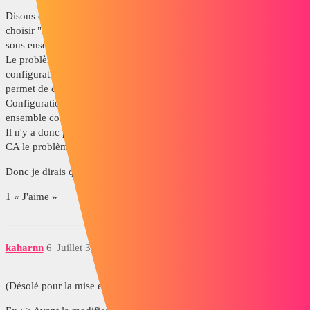
Disons que, en soit, cela est simple en temps normal. Il suffit de
choisir "All configuration" lors du changement de la config d'un des
sous ensemble.
Le problème ici, est que je ne passe pas directement par les noms de
configuration. J'utilise le Configuration Publisher, ce dernier me
permet de choisir les caractéristiques de mon vérin, et ensuite, c'est le
Configuration Publisher qui choisit la configuration du sous-
ensemble correspondant aux caractéristiques choisie.
Il n'y a donc pas l'étape ou l'on peut choisir "All configuration". C'est
CA le problème.
Donc je dirais que c'est une histoire de lien..
1 « J'aime »
kaharnn
6
Juillet 3, 2017, 11:53
(Désolé pour la mise en page...)