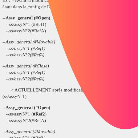
Ex : > Avant la modification d'un des sous ensemble (ss/assyN°1), en
étant dans la config de l'ensemble général
#Open
--Assy_general (#Open)
--ss/assyN°1 (#Ref1)
--ss/assyN°2(#RefA)
--Assy_general (#Movable)
--ss/assyN°1 (#Ref1)
--ss/assyN°2(#RefA)
--Assy_general (#Close)
--ss/assyN°1 (#Ref1)
--ss/assyN°2(#RefA)
> ACTUELLEMENT après modification d'un des sous ensemble
(ss/assyN°1)
--Assy_general (#Open)
--ss/assyN°1 (
#Ref2
)
--ss/assyN°2(#RefA)
--Assy_general (#Movable)