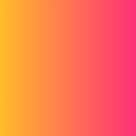
l'affectation de telle ou telle configuration de l'assyN°1 doit impacter
dans TOUTE les configurations de l'assy_general.
Il faudrait que ce changement soit se fasse automatiquement.
g
4
Juillet 3, 2017, 8:53
En fait je ne sais pas pour les autres, mais perso je n'ai RIEN capté à
ton problème.
Tu veux modifié les config de tes sous ensemble suivant tes
ensembles, ou tu veux que tes sous ensembles soit les meme dans
tous les ensembles???
Ton problème se sont les liens? ou la mise à jour de tout ce
monde???
Cdt