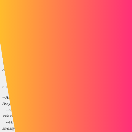
(ss/assyN°1)
--Assy_general (#Open)
--Assy_general (#Movable) --
Assy_general (#Close)
--ss/assyN°1
(#Ref2)
--ss/assyN°1 (#Ref1) --
ss/assyN°1 (#Ref1)
--ss/assyN°2(#RefA)
--ss/assyN°2(#RefA) --
ss/assyN°2(#RefA)
On distingue que la config de ss/assyN°1 a changé, mais
UNIQUEMENT dans la config de l'ensemble général #Open. Dans la
config #Movable et #Close, ss/assyN°1 a toujours la config #Ref1.
> Ce que je SOUHAITERAIS
après
modification d'un des sous
ensemble (ss/assyN°1)
--Assy_general (#Open)
--Assy_general (#Movable) --
Assy_general (#Close)
--ss/assyN°1
(#Ref2)
--ss/assyN°1
(#Ref2)
--
ss/assyN°1
(#Ref2)
--ss/assyN°2(#RefA)
--ss/assyN°2(#RefA) --
ss/assyN°2(#RefA)