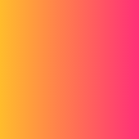
Je sais que le fait de choisir une configuration manuellement laisse le
choix entre [pour toute les configurations ; cette configuration
uniquement, etc..], mais par la suite, lors de l'utilisation de cet assy, il
sera impératif de passer par le Configuration Publisher.
En vous remerciant par avance,
Cordialement,
Kaharnn.
pascal
2
Juillet 3, 2017, 7:26
il te suffit de faire un clic droit sur ton assemblage dans l'arbre de
création et de choisir "configurer le composant"