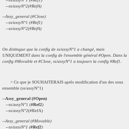
--ss/assyN°1 (#Ref1)
--ss/assyN°2(#RefA)
--Assy_general (#Close)
--ss/assyN°1 (#Ref1)
--ss/assyN°2(#RefA)
On distingue que la config de ss/assyN°1 a changé, mais
UNIQUEMENT dans la config de l'ensemble général #Open. Dans la
config #Movable et #Close, ss/assyN°1 a toujours la config #Ref1.
> Ce que je SOUHAITERAIS après modification d'un des sous
ensemble (ss/assyN°1)
--Assy_general (#Open)
--ss/assyN°1 (
#Ref2
)
--ss/assyN°2(#RefA)
--Assy_general (#Movable)
--ss/assyN°1 (
#Ref2
)