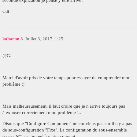
seconde explication je pense y être arrivé!
Cdt
kaharnn
8
Juillet 3, 2017, 1:25
@G.
Merci d'avoir pris de votre temps pour essayer de comprendre mon
problème :)
Mais malheureusement, il faut croire que je n'arrive toujours pas
à exposer correctement mon problème !..
Disons que "Configure Component" ne conviens pas car il n'y a pas
de sous-configuration "Fixe". La configuration du sous-ensemble
ss/assyN°1 est amené à varier souvent.