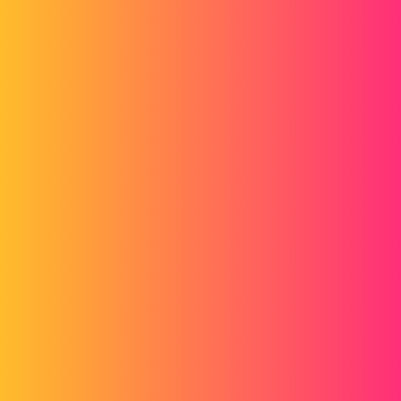
Forum myCAD
Faire suivre configuration sous-assemblage
dans assemblage principale?
3D Design
Volume Model
solidworks
kaharnn
1
Juillet 3, 2017, 6:58
Bonjour,
Situation :
Imaginons un vérin possédant plusieurs références. Ce vérin est un
première assy n°1. Sur ce vérin, il y a possibilité de venir y
assembler d’autres pièces optionnelles. Celles-ci constituant un
deuxième assy n°2(celui-ci n'impactant pas sur le probème en