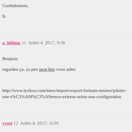
Cordialement,
K.
a_leblanc
11
Juillet 4, 2017, 9:38
Bonjour,
regardez ça, ça peu
peut être
vous aider.
http://www.lynkoa.com/tutos/import-export-formats-neutres/piloter-
une-r%C3%A9f%C3%A9rence-externe-selon-une-configuration
yvest
12
Juillet 4, 2017, 11:01