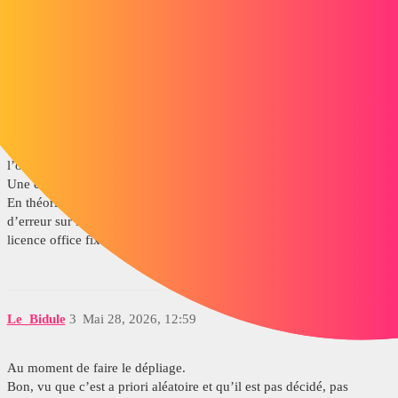
sbadenis
2
Mai 28, 2026, 12:45
Cela saute quand?
Au moment de faire la fonction (il faut donc la relancer), à
l’ouverture?
Une capture de l’erreur?
En théorie MS 365 pas recommandé, même si en pratique jamais eu
d’erreur sur les poste équipé de cette version (sur la mon poste
licence office fixe de 2016)
Le_Bidule
3
Mai 28, 2026, 12:59
Au moment de faire le dépliage.
Bon, vu que c’est a priori aléatoire et qu’il est pas décidé, pas