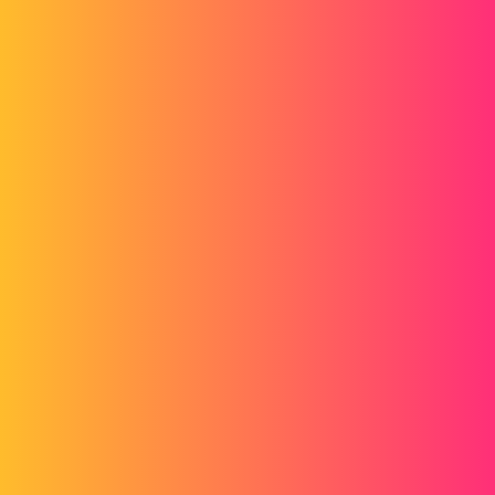
Nous ne pouvons pas être les seuls à être confronter à cette gestion
multi-client. Comment faites-vous ? Quelle est la meilleure solution ?
sbadenis
2
Septembre 29, 2022, 7:47
Une solution serait peut être d'avoir un code article par client et
d'avoir également un type de mise en plan et de nomenclature définit
par client pour aller chercher le bon code article en fonction du
client.
Ou sinon une bibliothèque par client mais cela est très compliqué à
entretenir à mon avis.
1 « J'aime »
etudes_20
3
Septembre 29, 2022, 11:41