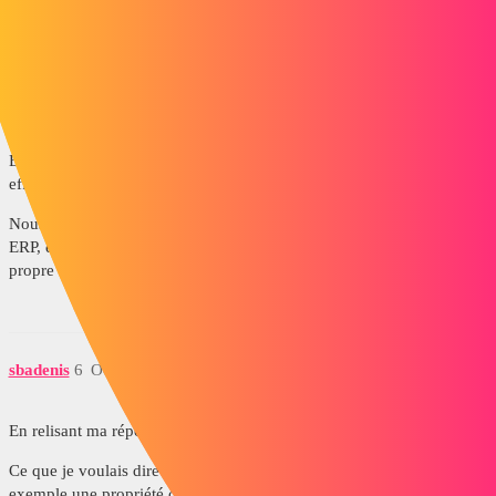
sebastien.cariou_1
5
Octobre 3, 2022, 6:35
Bonjour,
Et merci pour ces premières réponses. La codification spécifique est
effectivement imposée par le client.
Nous gardons nos propres codes Art. pour la compatibilité avec notre
ERP, et les clients souhaitent une codification en accord avec leur
propre système d'identification.
sbadenis
6
Octobre 3, 2022, 8:47
En relisant ma réponse elle ne me parait pas super clair.
Ce que je voulais dire c'est une propriété code article client par client
exemple une propriété codeArticleClient1, une autre