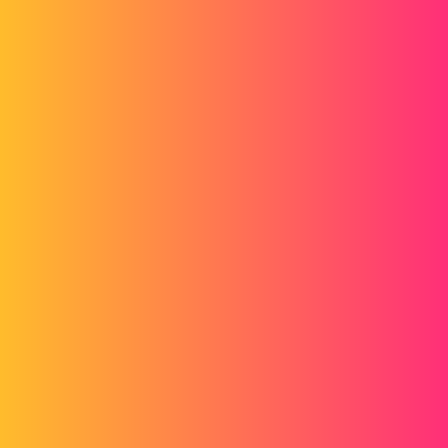
Bonjour,
Je pense qu'il faut faire une configuration de piece pour chaque
client et de gerer les proprietes qui different dans proprietes
specifiques a la configuration.
Bien à vous,
Domino_Day
4
Septembre 29, 2022, 11:59
Bonjour,
Les configurations semblent être une bonne piste mais le PDM n'est
pas friand des configurations. Donc à voir suivant votre méthode de
travail dans le PDM.
Ce sont les clients qui vous ont imposé les codes articles des pièces
de votre bibliothèque?