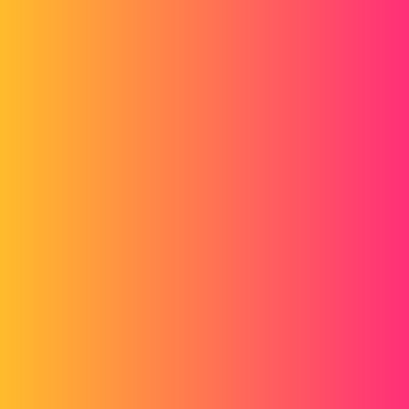
Forum myCAD
Gestion bibliothèque
PDM
,
solidworks
solidworks-pdm
sebastien.cariou_1
1
Septembre 29, 2022, 7:14
Bonjour,
Nous nous interrogeons sur la meilleure manière de maintenir une
bibliothèque de pièces du commerce (visserie, composants ELEC,
roulements) pour plusieurs clients.
Cette variété de clients nous impose d'associer plusieurs codes à une
pièce/un part. Un code article par client.
Nous souhaitons éviter la duplication des fichiers, dans notre
configuration Solidworks+PDM.