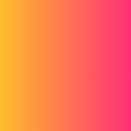
Forum myCAD
Gestion de mécanismes de sous-ensembles
Simulation
Generality
catia
francoisbilteryst
1
Juin 22, 2016, 5:25
Bonjour,
J'ai un Assemblage Catia, composé de sous-ensembles. Chaque sous-
ensemble contient ses propres contraintes d'assemblage, liaisons
cinématiques et Mécanisme l'animant.
Question : dans l'assemblage principal, quel outil permettrait se
simuler tous les mécanismes simultanément ou séquentiellement ?
On a testé la fonction
Import de sous-mécanismes
, mais seules les