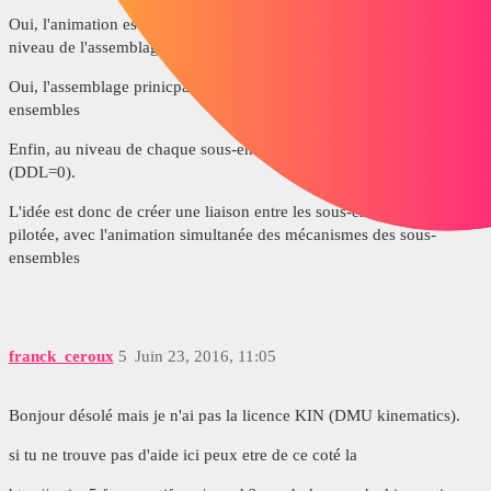
Oui, l'animation est DMU Kinematics et je souhaite la réaliser au
niveau de l'assemblage principal.
Oui, l'assemblage prinicpal comporte des contraintes entre les sous-
ensembles
Enfin, au niveau de chaque sous-ensemble, j'ai un Mécanisme piloté
(DDL=0).
L'idée est donc de créer une liaison entre les sous-ensembles et
pilotée, avec l'animation simultanée des mécanismes des sous-
ensembles
franck_ceroux
5
Juin 23, 2016, 11:05
Bonjour désolé mais je n'ai pas la licence KIN (DMU kinematics).
si tu ne trouve pas d'aide ici peux etre de ce coté la