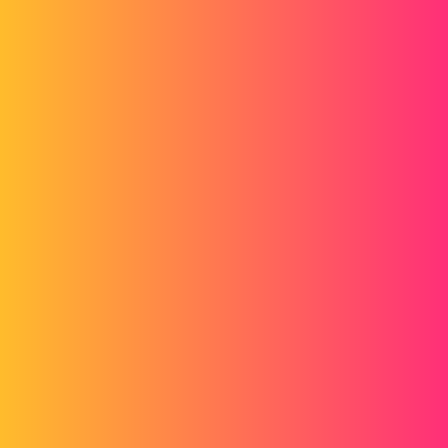
liaisons pilotées s'animent.
Merci de votre aide, cdlt
Aliende
2
Juin 22, 2016, 7:59
C'est une question pour le spécialiste @franck.ceroux
3 « J'aime »
bendesarts
3
Juin 22, 2016, 9:29
Je commence à m'interesser depuis un petit moment à la simulation
de mécanismes sous CATIA. Ta question m'interesse donc fortement.
Par contre, je ne comprends pas bien ta question. Peux-tu préciser ta
question ?