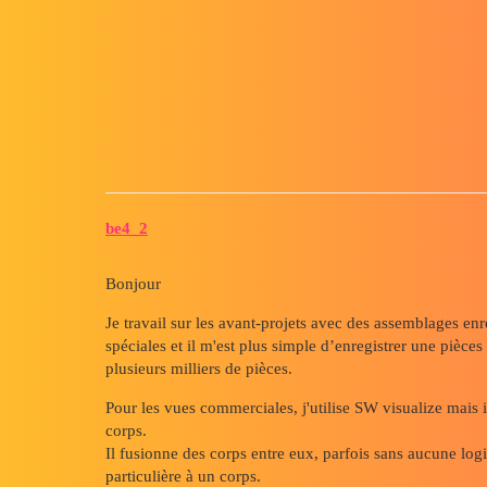
Forum myCAD
Gestion multi corps - Solidwork
3D Design
,
solidworks-visualize
solidworks
be4_2
Bonjour
Je travail sur les avant-projets avec des assemblages e
spéciales et il m'est plus simple d’enregistrer une pièc
plusieurs milliers de pièces.
Pour les vues commerciales, j'utilise SW visualize mais il
corps.
Il fusionne des corps entre eux, parfois sans aucune lo
particulière à un corps.