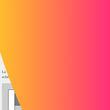
Les grugeages en
déchirure
représentent la taille minimale requise
pour insérer le pli et aplatir la pièce. Vous pouvez sélectionner
Découpe
ou
Prolonger
.
Ratio de grugeage
La distance
d
représente la largeur de la coupe de grugeage
Rectangulaire
ou
Arrondi
et la profondeur suivant laquelle la coupe
de grugeage
Rectangulaire
ou
Arrondi
s'étend au-delà de la zone
de pli. La distance
d
est déterminée par l'équation suivante:
d = (ratio de grugeage) * (épaisseur de la pièce)
La région de pliage est représentée par la zone gris foncé dans le
schéma.