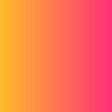
gt22
4
Août 23, 2013, 9:30
Utiliser les grugeages
automatiques
Lorsque vous insérez des plis, le logiciel ajoute automatiquement des
coupes de grugeage aux endroits nécessaires si vous sélectionnez
Grugeage automatique
. Le logiciel SolidWorks supporte les types
de grugeages suivants:
Rectangulaire
Déchirure
Arrondi
Si vous souhaitez ajouter automatiquement des grugeages du type
Rectangulaire
ou
Arrondi
, vous devez spécifiez le
Ratio de
grugeage
.