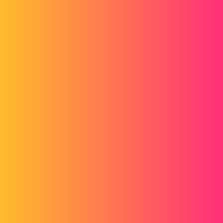
Forum myCAD
Grugeage auto sur pièce pliée
3D Design
Volume Model
solidworks
npe
1
Août 23, 2013, 8:50
Bonjour,
Je n'arrive pas à obtenir les grugeages en automatique pour les
intersections de 2 plis.
Lorsque je coche la case "grugeage auto" et que je choisi une des 3
possibilitées, cela ne change rien à ma pièce.
C'est probablement un problème de paramètrage, mais je ne trouve
pas ou ?