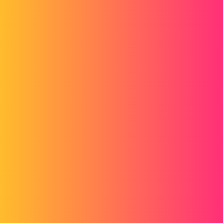
1 « J'aime »
fthomas
2
Août 23, 2013, 9:09
le grugeage ce réalise ou pas du tout? c'est la forme du grugeage qui
ne change pas?
gt22
3
Août 23, 2013, 9:14
tu peux faire une copie d'ecran et la poster
@+