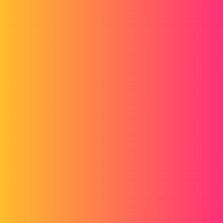
Forum myCAD
Horlogerie : animation de détente d'un
ressort en spirale
Out of category
solidworks
betahouse
1
Mars 11, 2018, 6:09
Bonjour,
Alors voila, j'ai un projet pour mes études d'ingénieur ou j'ai choisi
de "faire/créer/assembler" une montre de gousset mécanique.
N'étant pas un pro à SolidWorks, je bloque sur la partie du
ressort
moteur
( en gros sur la partie ou il y'a un ressort en spirale qui doit se
détendre et mettre tout le système en mouvement).
Je ne trouve aucun moyen de crée cette partie là et ou de l'animer.