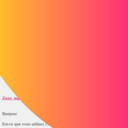
Je fais donc appel à vos aides .=)
thoms
2
Mars 12, 2018, 9:04
Bonjour,
Regardes ici et a adapter à ton ressort spiral:
https://www.youtube.com/watch?v=jhumbNia7Wo
1 « J'aime »
Zozo_mp
3
Mars 12, 2018, 9:11
Bonjour
Est-ce que vous utilisez l'AddOn Solidwatch spécialisé pour