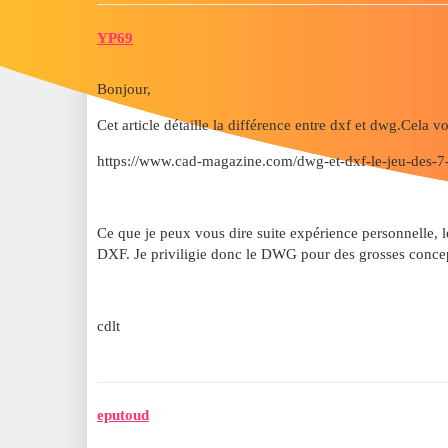
YP69
Bonjour,
Cet article détaille la différence entre
dxf et dwg.
Cela vo
https://www.cad-magazine.com/dwg-et-dxf-le-jeu-des-7-
Ce que je peux vous dire suite expérience personnelle, 
DXF. Je priviligie donc le DWG pour des grosses conce
cdlt
eputoud