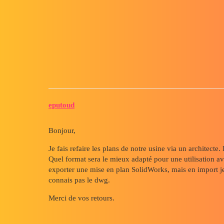
Forum myCAD
Import dxf ou dwg sous SolidW
2D plans
solidworks-pdm
eputoud
Bonjour,
Je fais refaire les plans de notre usine via un architecte
Quel format sera le mieux adapté pour une utilisation av
exporter une mise en plan SolidWorks, mais en import je 
connais pas le dwg.
Merci de vos retours.